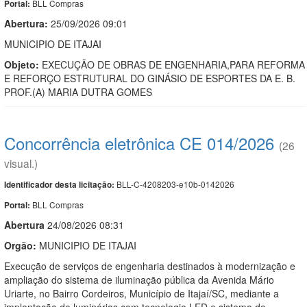
BLL Compras
Portal:
Abertura:
25/09/2026 09:01
MUNICIPIO DE ITAJAI
Objeto:
EXECUÇÃO DE OBRAS DE ENGENHARIA,PARA REFORMA
E REFORÇO ESTRUTURAL DO GINÁSIO DE ESPORTES DA E. B.
PROF.(A) MARIA DUTRA GOMES
Concorrência eletrônica CE 014/2026
(26
visual.)
BLL-C-4208203-e10b-0142026
Identificador desta licitação:
BLL Compras
Portal:
Abert
u
ra
24/08/2026 08:31
Orgão:
MUNICIPIO DE ITAJAI
Execução de serviços de engenharia destinados à modernização e
ampliação do sistema de iluminação pública da Avenida Mário
Uriarte, no Bairro Cordeiros, Município de Itajaí/SC, mediante a
implantação de luminárias com tecnologia LED e sistema de