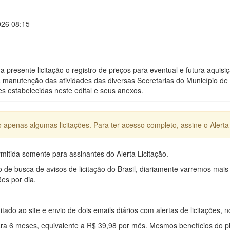
026 08:15
da presente licitação o registro de preços para eventual e futura aquis
a manutenção das atividades das diversas Secretarias do Município d
s estabelecidas neste edital e seus anexos.
apenas algumas licitações. Para ter acesso completo, assine o Alerta 
mitida somente para assinantes do Alerta Licitação.
e busca de avisos de licitação do Brasil, diariamente varremos mais
ões por dia.
mitado ao site e envio de dois emails diários com alertas de licitações, n
ra 6 meses, equivalente a R$ 39,98 por mês. Mesmos benefícios do p