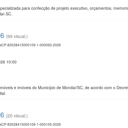
ecializada para confecção de projeto executivo, orçamentos, memoria
daí-SC.
26
(99 visual.)
CP-83028415000109-1-000093-2026
026 10:00
móveis e imóveis do Município de Mondaí/SC, de acordo com o Decreto
tal.
26
(20 visual.)
CP-83028415000109-1-000105-2026