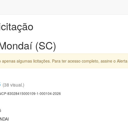
icitação
 Mondaí (SC)
apenas algumas licitações. Para ter acesso completo, assine o Alerta 
6
(38 visual.)
CP-83028415000109-1-000104-2026
5
NDAI