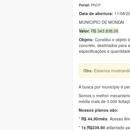
PNCP
Portal:
Data de abert
u
ra:
11/08/2
MUNICIPIO DE MONDAI
Valor
: R$ 343.838,00
Objeto:
Constitui o objeto 
concreto, destinados para 
especificações e quantidade
Obs:
Estamos mostrando 
A busca por município é per
Somos o melhor mecanismo d
média mais de 3.000 licitaç
Nossos planos são:
*
R$ 44,90/mês
: Acesso ili
*
1x R$239,90
adiantado pa