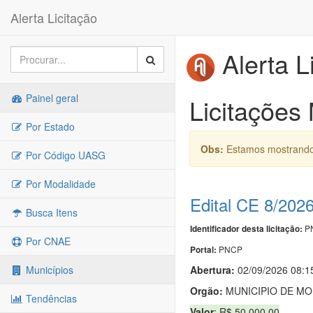
Alerta Licitação
Alerta L
Painel geral
Licitações
Por Estado
Obs:
Estamos mostrando 
Por Código UASG
Por Modalidade
Edital CE 8/202
Busca Itens
PN
Identificador desta licitação:
Por CNAE
PNCP
Portal:
Abertura:
02/09/2026 08:1
Municípios
Orgão:
MUNICIPIO DE MO
Tendências
Valor
: R$ 50.000,00