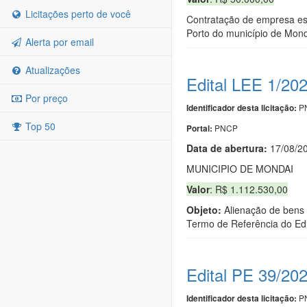
Licitações perto de você
Contratação de empresa esp
Porto do município de Mon
Alerta por email
Atualizações
Edital LEE 1/20
Por preço
PN
Identificador desta licitação:
Top 50
PNCP
Portal:
Data de abert
u
ra:
17/08/2
MUNICIPIO DE MONDAI
Valor
: R$ 1.112.530,00
Objeto:
Alienação de bens 
Termo de Referência do Edi
Edital PE 39/20
PN
Identificador desta licitação: