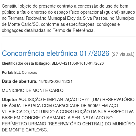
Constitui objeto do presente contrato a concessão de uso de bem
público a título oneroso do espaço físico operacional (guichê) situado
no Terminal Rodoviário Municipal Ercy da Silva Passos, no Município
de Monte Carlo/SC, conforme as especificações, condições e
obrigações detalhadas no Termo de Referência.
Concorrência eletrônica 017/2026
(27 visual.)
BLL-C-4211058-1610-0172026
Identificador desta licitação:
BLL Compras
Portal:
Data de abert
u
ra:
18/08/2026 13:31
MUNICIPIO DE MONTE CARLO
Objeto:
AQUISIÇÃO E IMPLANTAÇÃO DE 01 (UM) RESERVATÓRIO
DE ÁGUA TRATADA COM CAPACIDADE DE 500M³ EM AÇO
VITRIFICADO, INCLUINDO A CONSTRUÇÃO DA SUA RESPECTIVA
BASE EM CONCRETO ARMADO, A SER INSTALADO NO
PERÍMETRO URBANO (RESERVATÓRIO CENTRAL) DO MUNICÍPIO
DE MONTE CARLO/SC.