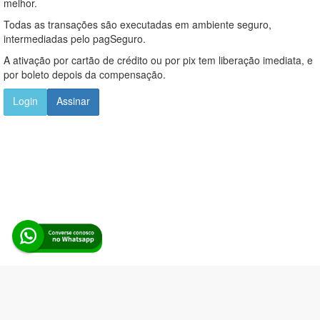
melhor.
Todas as transações são executadas em ambiente seguro,
intermediadas pelo pagSeguro.
A ativação por cartão de crédito ou por pix tem liberação imediata, e
por boleto depois da compensação.
Login
Assinar
Alerta Licitação |
Política de privacidade
|
Quem somos
|
Para
desenvolvedores
|
API de Licitações
|
Cadastre-se
Rua dos Pinheiros, 136. SL 01. Maringá-PR. Email: