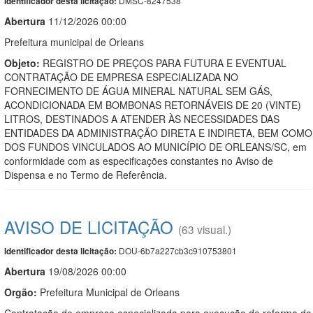
DMSC-8247538
Identificador desta licitação:
Abert
u
ra
11/12/2026 00:00
Prefeitura municipal de Orleans
Objeto:
REGISTRO DE PREÇOS PARA FUTURA E EVENTUAL
CONTRATAÇÃO DE EMPRESA ESPECIALIZADA NO
FORNECIMENTO DE ÁGUA MINERAL NATURAL SEM GÁS,
ACONDICIONADA EM BOMBONAS RETORNÁVEIS DE 20 (VINTE)
LITROS, DESTINADOS A ATENDER ÀS NECESSIDADES DAS
ENTIDADES DA ADMINISTRAÇÃO DIRETA E INDIRETA, BEM COMO
DOS FUNDOS VINCULADOS AO MUNICÍPIO DE ORLEANS/SC, em
conformidade com as especificações constantes no Aviso de
Dispensa e no Termo de Referência.
AVISO DE LICITAÇÃO
(63 visual.)
DOU-6b7a227cb3c910753801
Identificador desta licitação:
Abert
u
ra
19/08/2026 00:00
Orgão:
Prefeitura Municipal de Orleans
Contratação de empresa especializada para execução de reforma da