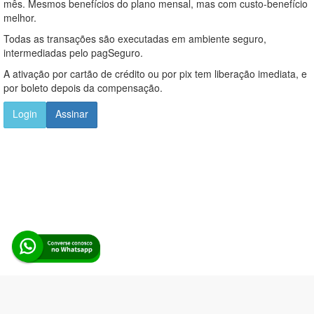
mês. Mesmos benefícios do plano mensal, mas com custo-benefício
melhor.
Todas as transações são executadas em ambiente seguro,
intermediadas pelo pagSeguro.
A ativação por cartão de crédito ou por pix tem liberação imediata, e
por boleto depois da compensação.
Login
Assinar
Alerta Licitação |
Política de privacidade
|
Quem somos
|
Para
desenvolvedores
|
API de Licitações
|
Cadastre-se