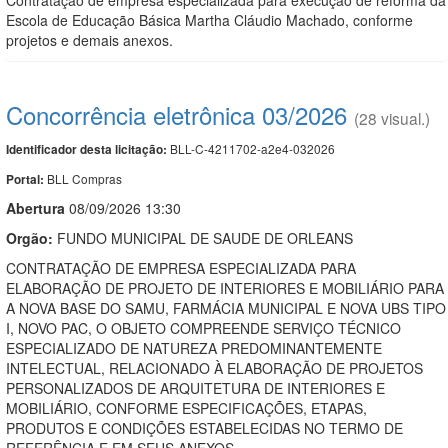
Escola de Educação Básica Martha Cláudio Machado, conforme
projetos e demais anexos.
Concorrência eletrônica 03/2026
(28 visual.)
BLL-C-4211702-a2e4-032026
Identificador desta licitação:
BLL Compras
Portal:
Abert
u
ra
08/09/2026 13:30
Orgão:
FUNDO MUNICIPAL DE SAUDE DE ORLEANS
CONTRATAÇÃO DE EMPRESA ESPECIALIZADA PARA
ELABORAÇÃO DE PROJETO DE INTERIORES E MOBILIÁRIO PARA
A NOVA BASE DO SAMU, FARMÁCIA MUNICIPAL E NOVA UBS TIPO
I, NOVO PAC, O OBJETO COMPREENDE SERVIÇO TÉCNICO
ESPECIALIZADO DE NATUREZA PREDOMINANTEMENTE
INTELECTUAL, RELACIONADO À ELABORAÇÃO DE PROJETOS
PERSONALIZADOS DE ARQUITETURA DE INTERIORES E
MOBILIÁRIO, CONFORME ESPECIFICAÇÕES, ETAPAS,
PRODUTOS E CONDIÇÕES ESTABELECIDAS NO TERMO DE
REFERÊNCIA E EM SEUS ANEXOS.