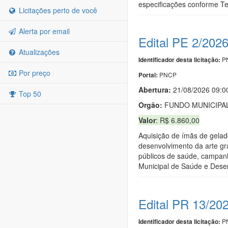
especificações conforme T
Licitações perto de você
Alerta por email
Edital PE 2/202
Atualizações
PN
Identificador desta licitação:
Por preço
PNCP
Portal:
Abertura:
21/08/2026 09:0
Top 50
Orgão:
FUNDO MUNICIPAL
Valor
: R$ 6.860,00
Aquisição de ímãs de gelade
desenvolvimento da arte grá
públicos de saúde, campanh
Municipal de Saúde e Desen
Edital PR 13/20
PN
Identificador desta licitação: