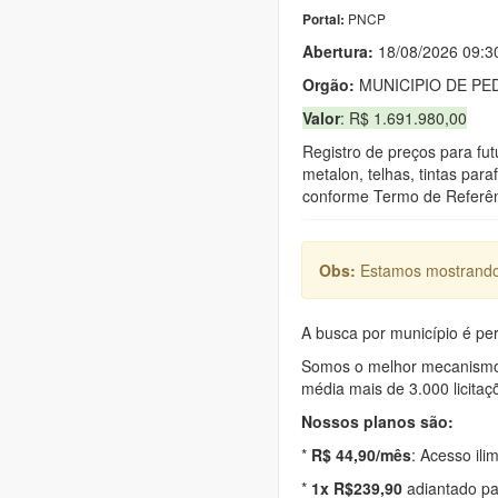
PNCP
Portal:
Abertura:
18/08/2026 09:3
Orgão:
MUNICIPIO DE P
Valor
: R$ 1.691.980,00
Registro de preços para fut
metalon, telhas, tintas par
conforme Termo de Referên
Obs:
Estamos mostrando 
A busca por município é per
Somos o melhor mecanismo d
média mais de 3.000 licitaç
Nossos planos são:
*
R$ 44,90/mês
: Acesso ili
*
1x R$239,90
adiantado pa