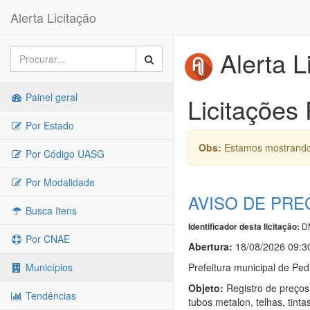
Alerta Licitação
Alerta L
Painel geral
Licitações
Por Estado
Obs:
Estamos mostrando 
Por Código UASG
Por Modalidade
AVISO DE PRE
Busca Itens
D
Identificador desta licitação:
Por CNAE
Abertura:
18/08/2026 09:3
Prefeitura municipal de Pe
Municípios
Objeto:
Registro de preços 
Tendências
tubos metalon, telhas, tint