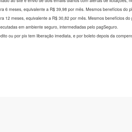
mitado ao site e envio de dois emails diários com alertas de licitações, n
ra 6 meses, equivalente a R$ 39,98 por mês. Mesmos benefícios do p
ra 12 meses, equivalente a R$ 30,82 por mês. Mesmos benefícios do 
xecutadas em ambiente seguro, intermediadas pelo pagSeguro.
édito ou por pix tem liberação imediata, e por boleto depois da compe
ítica de privacidade
|
Quem somos
|
Para desenvolvedores
|
API de Lic
os Pinheiros, 136. SL 01. Maringá-PR. Email: contato@alertalicitacao.
 Azul Sistemas Ltda. CNPJ 33.839.112/0001-90 | WhatsApp (44) 9883