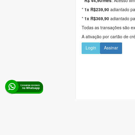
*
R$ 44,90/mês
: Acesso ili
*
1x R$239,90
adiantado pa
*
1x R$369,90
adiantado pa
Todas as transações são e
A ativação por cartão de cr
Login
Assinar
Alerta Licitação |
Pol
Rua d
Boina