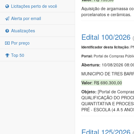
Licitações perto de você
Aquisição de argamassa col
porcelanatos e cerâmicas.
Alerta por email
Atualizações
Edital 100/2026
Por preço
PN
Identificador desta licitação:
Top 50
Portal de Compras Públi
Portal:
Abertura:
10/08/2026 08:0
MUNICIPIO DE TRES BAR
Valor
: R$ 690.300,00
Objeto:
[Portal de Comp
QUALIFICAÇÃO DO PROCE
QUANTITATIVA E PROCESS
PRÉ - ESCOLA (4 A 5 A
Edital 125/2026