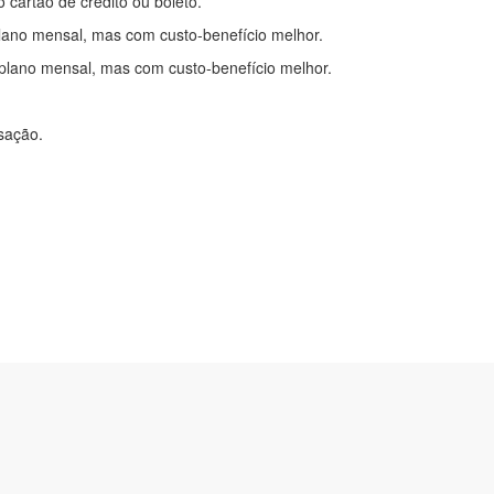
o cartão de crédito ou boleto.
lano mensal, mas com custo-benefício melhor.
plano mensal, mas com custo-benefício melhor.
nsação.
itações
|
Cadastre-se
com.br
2-0450