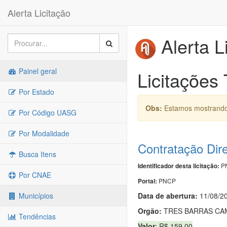
Alerta Licitação
Alerta L
Painel geral
Licitações
Por Estado
Obs:
Estamos mostrando 
Por Código UASG
Por Modalidade
Contratação Dir
Busca Itens
PN
Identificador desta licitação:
Por CNAE
PNCP
Portal:
Data de abert
u
ra:
11/08/2
Municípios
Orgão:
TRES BARRAS CA
Tendências
Valor
: R$ 159,00