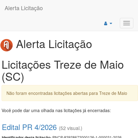
Alerta Licitação
Toggl
navig
Alerta Licitação
Licitações Treze de Maio
(SC)
Não foram encontradas licitações abertas para Treze de Maio
Você pode dar uma olhada nas licitações já encerradas:
Edital PR 4/2026
(52 visual.)
PNCP-82928672000126-1-000031-2026
Identificador desta licitação: