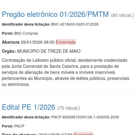
Pregão eletrônico 01/2026/PMTM
(80 visual.)
BNC-4218400-0d20-012026
Identificador desta licitação:
BNC Compras
Portal:
Abert
u
ra
29/01/2026 08:00
Encerrada
Orgão:
MUNICIPIO DE TREZE DE MAIO
Contratação de Leiloeiro público oficial, devidamente credenciado
pela Junta Comercial de Santa Catarina, para a prestação de
serviços de alienação de bens móveis e imóveis inservíveis
pertencentes ao Município, através de leilões públicos, presenciais
ou eletrônicos.
Edital PE 1/2026
(75 visual.)
PNCP-82928672000126-1-000005-2026
Identificador desta licitação:
PNCP
Portal:
Data de abert
u
ra:
29/01/2026 07:59
Encerrada