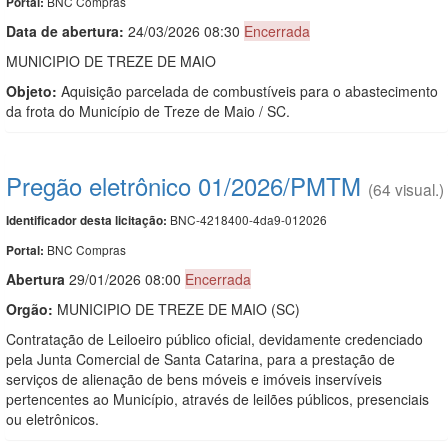
BNC Compras
Portal:
Data de abert
u
ra:
24/03/2026 08:30
Encerrada
MUNICIPIO DE TREZE DE MAIO
Objeto:
Aquisição parcelada de combustíveis para o abastecimento
da frota do Município de Treze de Maio / SC.
Pregão eletrônico 01/2026/PMTM
(64 visual.)
BNC-4218400-4da9-012026
Identificador desta licitação:
BNC Compras
Portal:
Abert
u
ra
29/01/2026 08:00
Encerrada
Orgão:
MUNICIPIO DE TREZE DE MAIO (SC)
Contratação de Leiloeiro público oficial, devidamente credenciado
pela Junta Comercial de Santa Catarina, para a prestação de
serviços de alienação de bens móveis e imóveis inservíveis
pertencentes ao Município, através de leilões públicos, presenciais
ou eletrônicos.