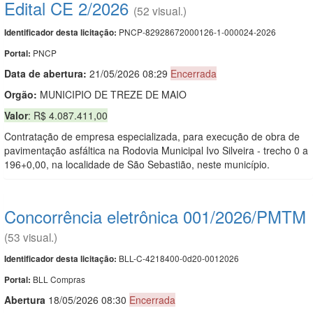
Edital CE 2/2026
(52 visual.)
PNCP-82928672000126-1-000024-2026
Identificador desta licitação:
PNCP
Portal:
Data de abert
u
ra:
21/05/2026 08:29
Encerrada
Orgão:
MUNICIPIO DE TREZE DE MAIO
Valor
: R$ 4.087.411,00
Contratação de empresa especializada, para execução de obra de
pavimentação asfáltica na Rodovia Municipal Ivo Silveira - trecho 0 a
196+0,00, na localidade de São Sebastião, neste município.
Concorrência eletrônica 001/2026/PMTM
(53 visual.)
BLL-C-4218400-0d20-0012026
Identificador desta licitação:
BLL Compras
Portal:
Abert
u
ra
18/05/2026 08:30
Encerrada