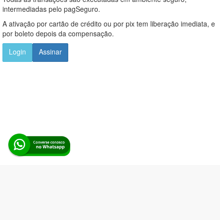
intermediadas pelo pagSeguro.
A ativação por cartão de crédito ou por pix tem liberação imediata, e
por boleto depois da compensação.
Login
Assinar
Alerta Licitação |
Política de privacidade
|
Quem somos
|
Para
desenvolvedores
|
API de Licitações
|
Cadastre-se
Rua dos Pinheiros, 136. SL 01. Maringá-PR. Email:
contato@alertalicitacao.com.br