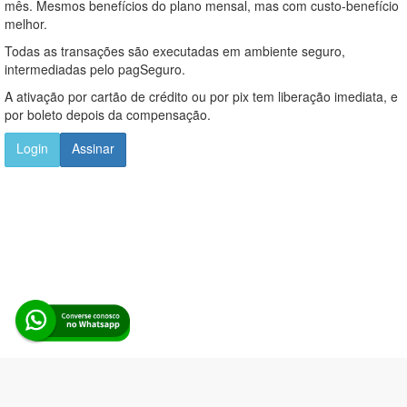
mês. Mesmos benefícios do plano mensal, mas com custo-benefício
melhor.
Todas as transações são executadas em ambiente seguro,
intermediadas pelo pagSeguro.
A ativação por cartão de crédito ou por pix tem liberação imediata, e
por boleto depois da compensação.
Login
Assinar
Alerta Licitação |
Política de privacidade
|
Quem somos
|
Para
desenvolvedores
|
API de Licitações
|
Cadastre-se