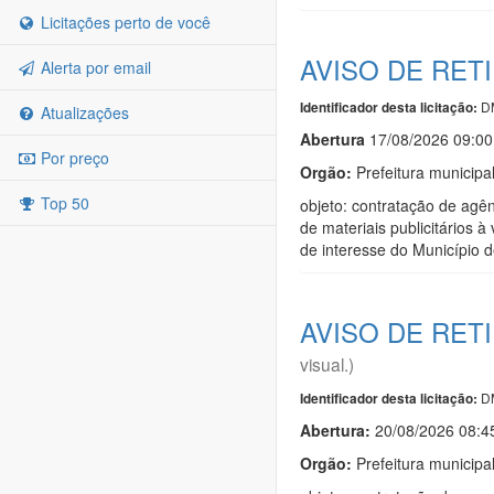
Licitações perto de você
AVISO DE RET
Alerta por email
D
Identificador desta licitação:
Atualizações
Abert
u
ra
17/08/2026 09:00
Por preço
Orgão:
Prefeitura municipa
Top 50
objeto: contratação de agên
de materiais publicitários à
de interesse do Município d
AVISO DE RET
visual.)
D
Identificador desta licitação:
Abertura:
20/08/2026 08:4
Orgão:
Prefeitura municipa