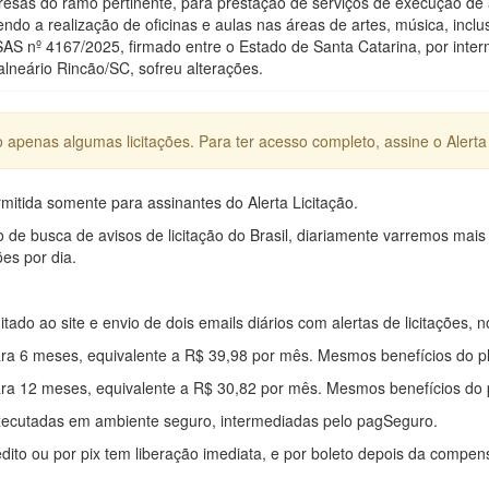
esas do ramo pertinente, para prestação de serviços de execução de a
ndo a realização de oficinas e aulas nas áreas de artes, música, incl
 nº 4167/2025, firmado entre o Estado de Santa Catarina, por interm
alneário Rincão/SC, sofreu alterações.
apenas algumas licitações. Para ter acesso completo, assine o Alerta 
mitida somente para assinantes do Alerta Licitação.
e busca de avisos de licitação do Brasil, diariamente varremos mais
ões por dia.
mitado ao site e envio de dois emails diários com alertas de licitações, n
ra 6 meses, equivalente a R$ 39,98 por mês. Mesmos benefícios do p
ra 12 meses, equivalente a R$ 30,82 por mês. Mesmos benefícios do 
xecutadas em ambiente seguro, intermediadas pelo pagSeguro.
édito ou por pix tem liberação imediata, e por boleto depois da compe