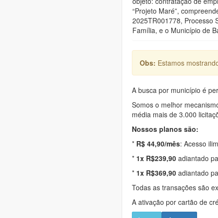
objeto: contratação de empr
“Projeto Maré”, compreende
2025TR001778, Processo SAS
Família, e o Município de B
Obs:
Estamos mostrando 
A busca por município é per
Somos o melhor mecanismo d
média mais de 3.000 licitaç
Nossos planos são:
*
R$ 44,90/mês
: Acesso ili
*
1x R$239,90
adiantado pa
*
1x R$369,90
adiantado pa
Todas as transações são e
A ativação por cartão de cr