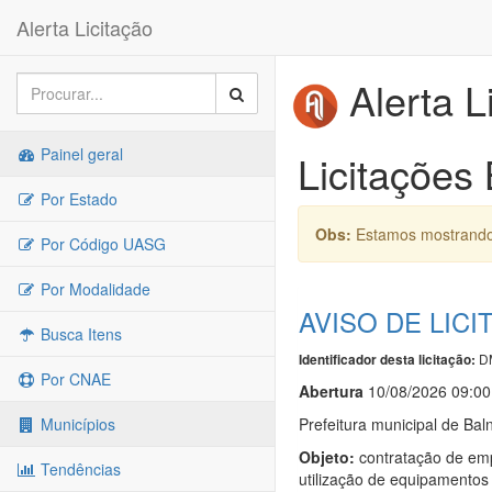
Alerta Licitação
Alerta L
Painel geral
Licitações
Por Estado
Obs:
Estamos mostrando 
Por Código UASG
Por Modalidade
AVISO DE LICI
Busca Itens
D
Identificador desta licitação:
Por CNAE
Abert
u
ra
10/08/2026 09:00
Prefeitura municipal de Bal
Municípios
Objeto:
contratação de emp
Tendências
utilização de equipamentos 