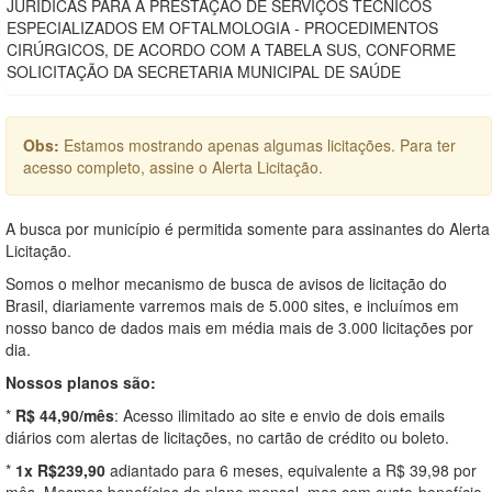
JURÍDICAS PARA A PRESTAÇÃO DE SERVIÇOS TÉCNICOS
ESPECIALIZADOS EM OFTALMOLOGIA - PROCEDIMENTOS
CIRÚRGICOS, DE ACORDO COM A TABELA SUS, CONFORME
SOLICITAÇÃO DA SECRETARIA MUNICIPAL DE SAÚDE
Obs:
Estamos mostrando apenas algumas licitações. Para ter
acesso completo, assine o Alerta Licitação.
A busca por município é permitida somente para assinantes do Alerta
Licitação.
Somos o melhor mecanismo de busca de avisos de licitação do
Brasil, diariamente varremos mais de 5.000 sites, e incluímos em
nosso banco de dados mais em média mais de 3.000 licitações por
dia.
Nossos planos são:
*
R$ 44,90/mês
: Acesso ilimitado ao site e envio de dois emails
diários com alertas de licitações, no cartão de crédito ou boleto.
*
1x R$239,90
adiantado para 6 meses, equivalente a R$ 39,98 por
mês. Mesmos benefícios do plano mensal, mas com custo-benefício