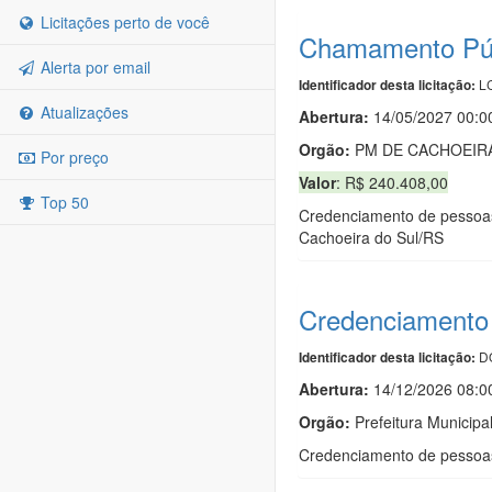
Licitações perto de você
Chamamento Púb
Alerta por email
LC
Identificador desta licitação:
Atualizações
Abertura:
14/05/2027 00:0
Orgão:
PM DE CACHOEIR
Por preço
Valor
: R$ 240.408,00
Top 50
Credenciamento de pessoas j
Cachoeira do Sul/RS
Credenciamento 
DO
Identificador desta licitação:
Abertura:
14/12/2026 08:0
Orgão:
Prefeitura Municipa
Credenciamento de pessoas j