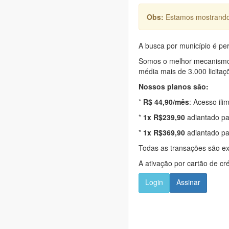
Obs:
Estamos mostrando 
A busca por município é per
Somos o melhor mecanismo d
média mais de 3.000 licitaç
Nossos planos são:
*
R$ 44,90/mês
: Acesso ili
*
1x R$239,90
adiantado pa
*
1x R$369,90
adiantado pa
Todas as transações são e
A ativação por cartão de cr
Login
Assinar