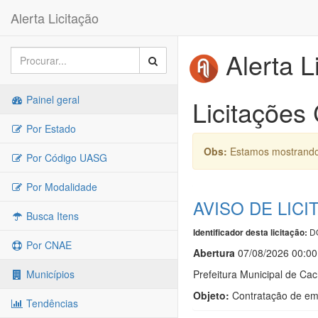
Alerta Licitação
Alerta L
Painel geral
Licitações
Por Estado
Obs:
Estamos mostrando 
Por Código UASG
Por Modalidade
AVISO DE LICI
Busca Itens
DO
Identificador desta licitação:
Por CNAE
Abert
u
ra
07/08/2026 00:00
Prefeitura Municipal de Cac
Municípios
Objeto:
Contratação de emp
Tendências