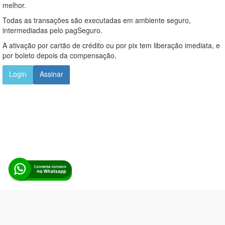
melhor.
Todas as transações são executadas em ambiente seguro,
intermediadas pelo pagSeguro.
A ativação por cartão de crédito ou por pix tem liberação imediata, e
por boleto depois da compensação.
Login
Assinar
Alerta Licitação |
Política de privacidade
|
Quem somos
|
Para
desenvolvedores
|
API de Licitações
|
Cadastre-se