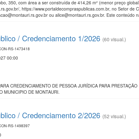
bo, 350, com área a ser construída de 414,26 m² (menor preço global
i.rs.gov.br/, https://www.portaldecompraspublicas.com.br, no Setor de
tacao@montauri.rs.gov.br ou alice@montauri.rs.gov.br. Este conteúdo nã
lico / Credenciamento 1/2026
(60 visual.)
ON-RS-1473418
027 00:00
ARA CREDENCIAMENTO DE PESSOA JURÍDICA PARA PRESTAÇÃO D
 MUNICIPIO DE MONTAURI.
lico / Credenciamento 2/2026
(52 visual.)
ON-RS-1498397
0