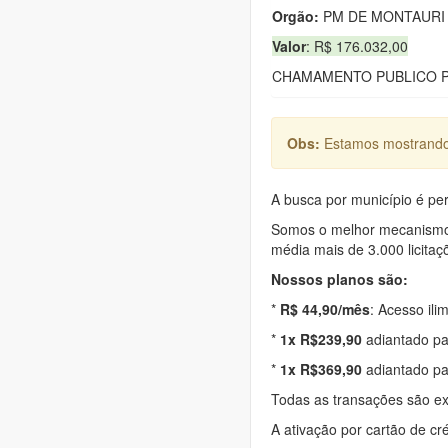
Orgão:
PM DE MONTAURI
Valor
: R$ 176.032,00
CHAMAMENTO PUBLICO P
Obs:
Estamos mostrando 
A busca por município é per
Somos o melhor mecanismo d
média mais de 3.000 licitaç
Nossos planos são:
*
R$ 44,90/mês
: Acesso ili
*
1x R$239,90
adiantado pa
*
1x R$369,90
adiantado pa
Todas as transações são e
A ativação por cartão de cr