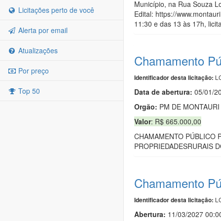
Município, na Rua Souza Lo
Licitações perto de você
Edital: https://www.montaur
11:30 e das 13 às 17h, lici
Alerta por email
Atualizações
Chamamento Púb
Por preço
LC
Identificador desta licitação:
Top 50
Data de abert
u
ra:
05/01/2
Orgão:
PM DE MONTAURI
Valor
: R$ 665.000,00
CHAMAMENTO PÚBLICO P
PROPRIEDADESRURAIS DO
Chamamento Púb
LC
Identificador desta licitação:
Abertura:
11/03/2027 00:0