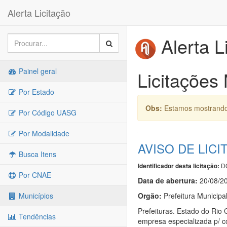
Alerta Licitação
Alerta L
Painel geral
Licitações
Por Estado
Obs:
Estamos mostrando 
Por Código UASG
Por Modalidade
AVISO DE LICI
Busca Itens
DO
Identificador desta licitação:
Por CNAE
Data de abert
u
ra:
20/08/2
Orgão:
Prefeitura Municipa
Municípios
Prefeituras. Estado do Ri
Tendências
empresa especializada p/ c