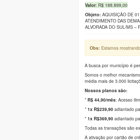
Valor
: R$ 188.899,00
Objeto:
AQUISIÇÃO DE 01
ATENDIMENTO DAS DEMAN
ALVORADA DO SUL/MS – 
Obs:
Estamos mostrando 
A busca por município é per
Somos o melhor mecanismo d
média mais de 3.000 licitaç
Nossos planos são:
*
R$ 44,90/mês
: Acesso ili
*
1x R$239,90
adiantado pa
*
1x R$369,90
adiantado pa
Todas as transações são e
A ativação por cartão de cr