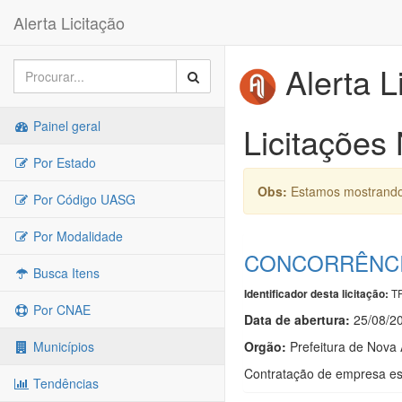
Alerta Licitação
Alerta L
Painel geral
Licitações
Por Estado
Obs:
Estamos mostrando 
Por Código UASG
Por Modalidade
CONCORRÊNCIA
Busca Itens
TR
Identificador desta licitação:
Por CNAE
Data de abert
u
ra:
25/08/2
Orgão:
Prefeitura de Nova 
Municípios
Contratação de empresa esp
Tendências