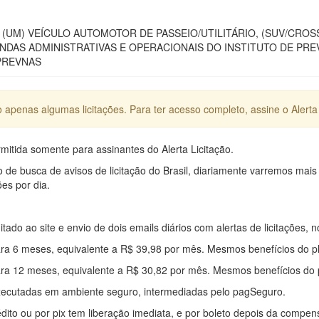
 (UM) VEÍCULO AUTOMOTOR DE PASSEIO/UTILITÁRIO, (SUV/CRO
DAS ADMINISTRATIVAS E OPERACIONAIS DO INSTITUTO DE PREV
PREVNAS
apenas algumas licitações. Para ter acesso completo, assine o Alerta 
mitida somente para assinantes do Alerta Licitação.
e busca de avisos de licitação do Brasil, diariamente varremos mais
ões por dia.
mitado ao site e envio de dois emails diários com alertas de licitações, n
ra 6 meses, equivalente a R$ 39,98 por mês. Mesmos benefícios do p
ra 12 meses, equivalente a R$ 30,82 por mês. Mesmos benefícios do 
xecutadas em ambiente seguro, intermediadas pelo pagSeguro.
édito ou por pix tem liberação imediata, e por boleto depois da compe