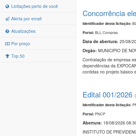
Licitações perto de você
Concorrência el
Alerta por email
BL
Identificador desta licitação:
Atualizações
BLL Compras
Portal:
Data de abert
u
ra:
25/08/2
Por preço
Orgão:
MUNICIPIO DE NO
Top 50
Contratação de empresa esp
dependências da EXPOCANAS 
contidas no projeto básico
Edital 001/2026
PN
Identificador desta licitação:
PNCP
Portal:
Abertura:
18/08/2026 08:3
INSTITUTO DE PREVIDEN