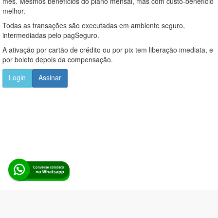
mês. Mesmos benefícios do plano mensal, mas com custo-benefício
melhor.
Todas as transações são executadas em ambiente seguro,
intermediadas pelo pagSeguro.
A ativação por cartão de crédito ou por pix tem liberação imediata, e
por boleto depois da compensação.
Login
Assinar
Alerta Licitação |
Política de privacidade
|
Quem somos
|
Para
desenvolvedores
|
API de Licitações
|
Cadastre-se