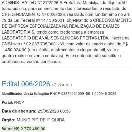
ADMINISTRATIVO Nº 27/2026 A Prefeitura Municipal de Itiquira/MT
torna público, para conhecimento dos interessados, o resultado do
CREDENCIAMENTO Nº 002/2026, realizado com fundamento no art.
79 da Lei Federal nº 14.133/2021, objetivando o CREDENCIAMENTO
DE EMPRESA ESPECIALIZADA NA REALIZAÇÃO DE EXAMES
LABORATORIAIS, tendo como credenciada a empresa
LABORATÓRIO DE ANÁLISES CLÍNICAS FREITAS LTDA, inscrita no
CNPJ sob nº 02.237.735/0001-69, com valor estimado global de R$
1.450.024,90 (um milhão, quatrocentos e cinquenta mil, vinte e
quatro reais e noventa centavos). Este conteúdo não substitui o
publicado na versão certificada.
Edital 006/2026
(7 visual.)
PNCP-03370251000156-1-000045-2026
Identificador desta licitação:
PNCP
Portal:
Data de abert
u
ra:
25/08/2026 08:30
Orgão:
MUNICIPIO DE ITIQUIRA
Valor
: R$ 2.770.489,00