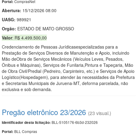
ComprasNet
Portal:
Abertura:
15/12/2026 08:00
UASG:
989921
Orgão:
ESTADO DE MATO GROSSO
Valor
: R$ 4.499.500,00
Credenciamento de Pessoas Jurídicasespecializadas para a
Prestação de Serviços Diversos de Manutenção e Apoio, incluindo
Mão deObra de Serviços Mecânicos (Veículos Leves, Pesados,
Ônibus e Máquinas), Serviços de Funilaria,Pintura e Tapeçaria, Mão
de Obra Civil/Predial (Pedreiro, Carpinteiro, etc.) e Serviços de Apoio
Logístico(Hospedagem), para atender às necessidades da Prefeitura
e Secretarias Municipais de Juruena-MT, deforma parcelada, não
exclusiva e sob demanda.
Pregão eletrônico 23/2026
(23 visual.)
BLL-5105176-6b3d-232026
Identificador desta licitação:
BLL Compras
Portal: