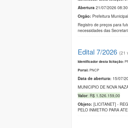
Abert
u
ra
21/07/2026 08:3
Orgão:
Prefeitura Municip
Registro de preços para fu
necessidades das Secretari
Edital 7/2026
(21 
PN
Identificador desta licitação:
PNCP
Portal:
Data de abert
u
ra:
15/07/2
MUNICIPIO DE NOVA NAZ
Valor
: R$ 1.526.159,00
Objeto:
[LICITANET] - R
PELO INMETRO PARA ATE