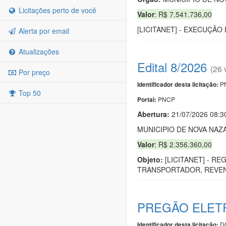
Licitações perto de você
Valor
: R$ 7.541.736,00
[LICITANET] - EXECUÇÃ
Alerta por email
Atualizações
Edital 8/2026
(26 
Por preço
PN
Identificador desta licitação:
Top 50
PNCP
Portal:
Abertura:
21/07/2026 08:
MUNICIPIO DE NOVA NAZ
Valor
: R$ 2.356.360,00
Objeto:
[LICITANET] - R
TRANSPORTADOR, REVEN
PREGÃO ELETR
DO
Identificador desta licitação: