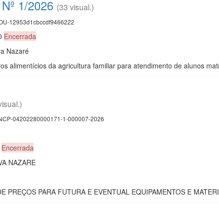
 Nº 1/2026
(33 visual.)
U-12953d1cbccdf9466222
00
Encerrada
va Nazaré
s alimentícios da agricultura familiar para atendimento de alunos ma
visual.)
CP-04202280000171-1-000007-2026
0
Encerrada
VA NAZARE
O DE PREÇOS PARA FUTURA E EVENTUAL EQUIPAMENTOS E MATERI