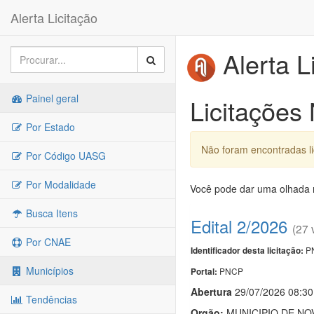
Alerta Licitação
Alerta L
Painel geral
Licitações
Por Estado
Não foram encontradas l
Por Código UASG
Por Modalidade
Você pode dar uma olhada n
Busca Itens
Edital 2/2026
(27 
Por CNAE
PN
Identificador desta licitação:
Municípios
PNCP
Portal:
Abert
u
ra
29/07/2026 08:3
Tendências
Orgão:
MUNICIPIO DE NO