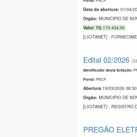
PNCP
Portal:
Data de abert
u
ra:
01/04/2
Orgão:
MUNICIPIO DE NO
Valor
: R$ 170.434,00
[LICITANET] - FORNECIM
Edital 02/2026
(3
PN
Identificador desta licitação:
PNCP
Portal:
Abert
u
ra
19/03/2026 08:3
Orgão:
MUNICIPIO DE NO
[LICITANET] - REGISTRO
PREGÃO ELETR