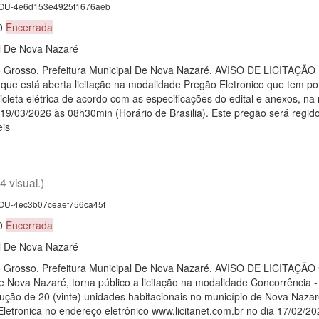
U-4e6d153e4925f1676aeb
30
Encerrada
al De Nova Nazaré
to Grosso. Prefeitura Municipal De Nova Nazaré. AVISO DE LICITAÇ
que está aberta licitação na modalidade Pregão Eletronico que tem por
icicleta elétrica de acordo com as especificações do edital e anexos, 
 19/03/2026 às 08h30min (Horário de Brasilia). Este pregão será regid
eis
4 visual.)
U-4ec3b07ceaef756ca45f
30
Encerrada
al De Nova Nazaré
ato Grosso. Prefeitura Municipal De Nova Nazaré. AVISO DE LICIT
e Nova Nazaré, torna público a licitação na modalidade Concorrência 
rução de 20 (vinte) unidades habitacionais no município de Nova Naza
etronica no endereço eletrônico www.licitanet.com.br no dia 17/02/202