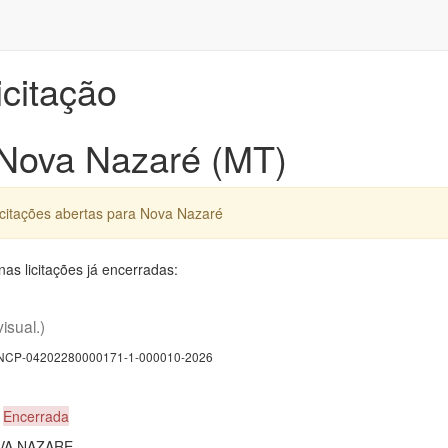
icitação
 Nova Nazaré (MT)
icitações abertas para Nova Nazaré
as licitações já encerradas:
visual.)
CP-04202280000171-1-000010-2026
0
Encerrada
VA NAZARE