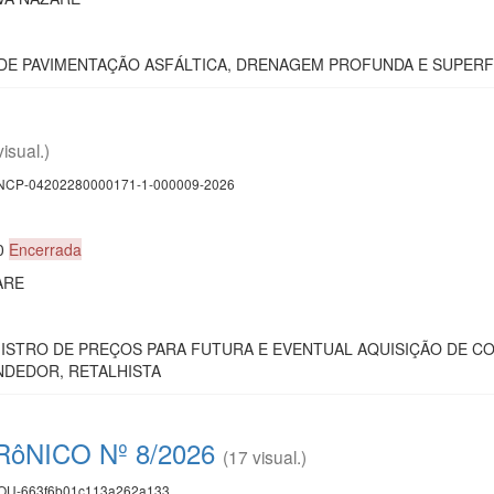
O DE PAVIMENTAÇÃO ASFÁLTICA, DRENAGEM PROFUNDA E SUPERFI
visual.)
CP-04202280000171-1-000009-2026
30
Encerrada
ARE
EGISTRO DE PREÇOS PARA FUTURA E EVENTUAL AQUISIÇÃO DE CO
DEDOR, RETALHISTA
ôNICO Nº 8/2026
(17 visual.)
U-663f6b01c113a262a133