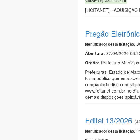
Valor
: R$ 443.667,00
[LICITANET] - AQUISIÇÃ
Pregão Eletrôni
DO
Identificador desta licitação:
Abertura:
27/04/2026 08:
Orgão:
Prefeitura Municip
Prefeituras. Estado de Mat
torna público que está aber
compactador liso com kit p
www.licitanet.com.br no dia
demais disposições aplicáv
Edital 13/2026
(4
PN
Identificador desta licitação: