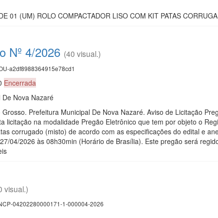
O DE 01 (UM) ROLO COMPACTADOR LISO COM KIT PATAS CORRUGA
co Nº 4/2026
(40 visual.)
U-a2df8988364915e78cd1
30
Encerrada
al De Nova Nazaré
o Grosso. Prefeitura Municipal De Nova Nazaré. Aviso de Licitação Pr
ta licitação na modalidade Pregão Eletrônico que tem por objeto o Regi
atas corrugado (misto) de acordo com as especificações do edital e an
 27/04/2026 às 08h30min (Horário de Brasília). Este pregão será regi
eis
0 visual.)
CP-04202280000171-1-000004-2026