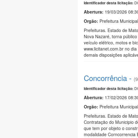
DO
Identificador desta licitação:
Abertura:
19/03/2026 08:
Orgão:
Prefeitura Municip
Prefeituras. Estado de Ma
Nova Nazaré, torna público 
veículo elétrico, motos e b
www.licitanet.com.br no dia
demais disposições aplicáv
Concorrência -
(9
DO
Identificador desta licitação:
Abertura:
17/02/2026 08:
Orgão:
Prefeitura Municip
Prefeituras. Estado de M
Contratação do Municipio d
que tem por objeto o const
modalidade Corncorrencia El