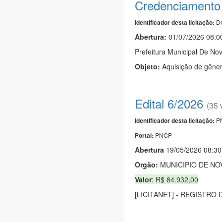
Credenciamento
DO
Identificador desta licitação:
Abertura:
01/07/2026 08:
Prefeitura Municipal De No
Objeto:
Aquisição de gênero
Edital 6/2026
(35 
PN
Identificador desta licitação:
PNCP
Portal:
Abert
u
ra
19/05/2026 08:3
Orgão:
MUNICIPIO DE NO
Valor
: R$ 84.932,00
[LICITANET] - REGISTR