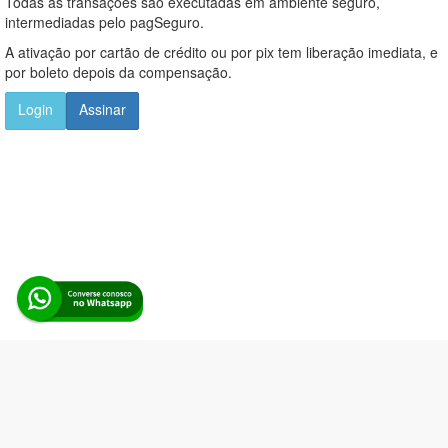
Todas as transações são executadas em ambiente seguro,
intermediadas pelo pagSeguro.
A ativação por cartão de crédito ou por pix tem liberação imediata, e
por boleto depois da compensação.
Login
Assinar
Alerta Licitação |
Política de privacidade
|
Quem somos
|
Para
desenvolvedores
|
API de Licitações
|
Cadastre-se
Rua dos Pinheiros, 136. SL 01. Maringá-PR. Email:
contato@alertalicitacao.com.br