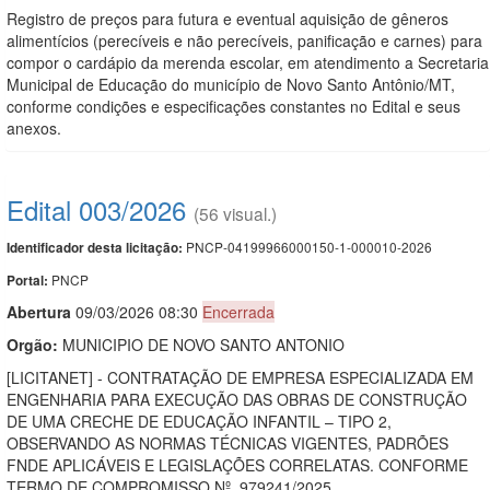
Registro de preços para futura e eventual aquisição de gêneros
alimentícios (perecíveis e não perecíveis, panificação e carnes) para
compor o cardápio da merenda escolar, em atendimento a Secretaria
Municipal de Educação do município de Novo Santo Antônio/MT,
conforme condições e especificações constantes no Edital e seus
anexos.
Edital 003/2026
(56 visual.)
PNCP-04199966000150-1-000010-2026
Identificador desta licitação:
PNCP
Portal:
Abert
u
ra
09/03/2026 08:30
Encerrada
Orgão:
MUNICIPIO DE NOVO SANTO ANTONIO
[LICITANET] - CONTRATAÇÃO DE EMPRESA ESPECIALIZADA EM
ENGENHARIA PARA EXECUÇÃO DAS OBRAS DE CONSTRUÇÃO
DE UMA CRECHE DE EDUCAÇÃO INFANTIL – TIPO 2,
OBSERVANDO AS NORMAS TÉCNICAS VIGENTES, PADRÕES
FNDE APLICÁVEIS E LEGISLAÇÕES CORRELATAS. CONFORME
TERMO DE COMPROMISSO Nº. 979241/2025.