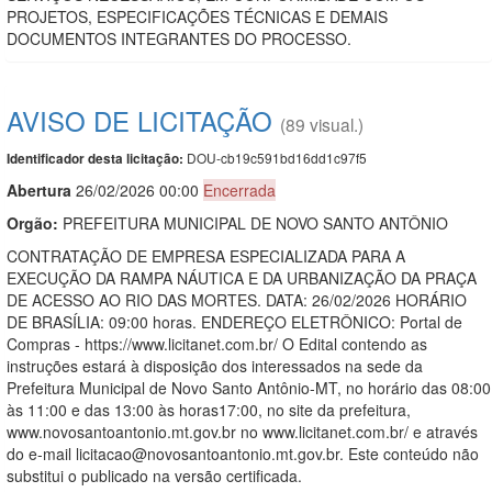
PROJETOS, ESPECIFICAÇÕES TÉCNICAS E DEMAIS
DOCUMENTOS INTEGRANTES DO PROCESSO.
AVISO DE LICITAÇÃO
(89 visual.)
DOU-cb19c591bd16dd1c97f5
Identificador desta licitação:
Abert
u
ra
26/02/2026 00:00
Encerrada
Orgão:
PREFEITURA MUNICIPAL DE NOVO SANTO ANTÔNIO
CONTRATAÇÃO DE EMPRESA ESPECIALIZADA PARA A
EXECUÇÃO DA RAMPA NÁUTICA E DA URBANIZAÇÃO DA PRAÇA
DE ACESSO AO RIO DAS MORTES. DATA: 26/02/2026 HORÁRIO
DE BRASÍLIA: 09:00 horas. ENDEREÇO ELETRÔNICO: Portal de
Compras - https://www.licitanet.com.br/ O Edital contendo as
instruções estará à disposição dos interessados na sede da
Prefeitura Municipal de Novo Santo Antônio-MT, no horário das 08:00
às 11:00 e das 13:00 às horas17:00, no site da prefeitura,
www.novosantoantonio.mt.gov.br no www.licitanet.com.br/ e através
do e-mail licitacao@novosantoantonio.mt.gov.br. Este conteúdo não
substitui o publicado na versão certificada.