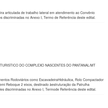
ira articulada de trabalho lateral em atendimento ao Convênio
discriminadas no Anexo I, Termo de Referência deste edital.
 TURISTICO DO COMPLEXO NASCENTES DO PANTANAL/MT
amentos Rodoviários como EscavadeiraHidráulica, Rolo Compactador
emi Reboque 2 eixos, destinado àestruturação da Patrulha
 discriminadas no Anexo I, Termode Referência deste edital.