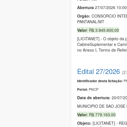
Abert
u
ra
27/07/2026 10:0
Orgão:
CONSORCIO INTER
PANTANAL/MT
Valor
: R$ 3.845.600,00
[LICITANET] - O objeto da 
CabineSuplementar e Camin
no Anexo I, Termo de Referê
Edital 27/2026
(2
PN
Identificador desta licitação:
PNCP
Portal:
Data de abert
u
ra:
20/07/2
MUNICIPIO DE SAO JOS
Valor
: R$ 779.163,00
Objeto:
[LICITANET] - R