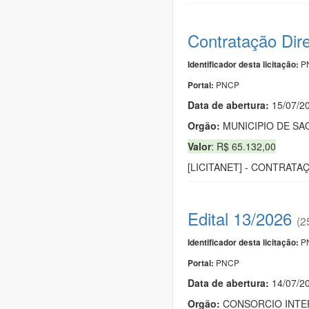
Contratação Dir
PN
Identificador desta licitação:
PNCP
Portal:
Data de abert
u
ra:
15/07/2
Orgão:
MUNICIPIO DE S
Valor
: R$ 65.132,00
[LICITANET] - CONTRAT
Edital 13/2026
(2
PN
Identificador desta licitação:
PNCP
Portal:
Data de abert
u
ra:
14/07/2
Orgão:
CONSORCIO INTER