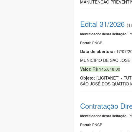
MANUTENÇÃO PREVENTIV
Edital 31/2026
(1
PN
Identificador desta licitação:
PNCP
Portal:
Data de abert
u
ra:
17/07/2
MUNICIPIO DE SAO JOS
Valor
: R$ 145.648,00
Objeto:
[LICITANET] - F
SÃO JOSÉ DOS QUATRO M
Contratação Dir
PN
Identificador desta licitação:
PNCP
Portal: