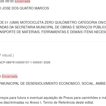
026 08:00
Encerrada
AO JOSE DOS QUATRO MARCOS
O DE 01 (UMA) MOTOCICLETA ZERO QUILÔMETRO CATEGORIA ON/O
DAS DA SECRETARIA MUNICIPAL DE OBRAS E SERVIÇOS PÚBLICO
SPORTE DE MATERIAIS, FERRAMENTAS E DEMAIS ITENS NECESS
7 visual.)
CP-08979143000107-1-000031-2026
00
Encerrada
MUNICIPAL DE DESENVOLVIMENTO ECONOMICO, SOCIAL, AMBIE
preços para futura e eventual aquisição de Pneus para caminhões e 
s discriminadas no Anexo I, Termo de Referência deste edital.