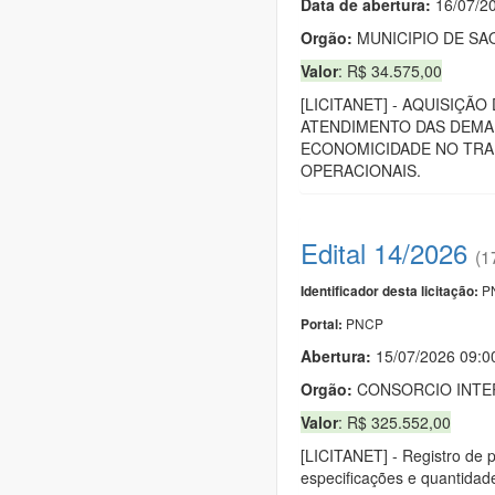
Data de abert
u
ra:
16/07/2
Orgão:
MUNICIPIO DE S
Valor
: R$ 34.575,00
[LICITANET] - AQUISIÇÃ
ATENDIMENTO DAS DEMAN
ECONOMICIDADE NO TRAN
OPERACIONAIS.
Edital 14/2026
(1
PN
Identificador desta licitação:
PNCP
Portal:
Abertura:
15/07/2026 09:
Orgão:
CONSORCIO INTER
Valor
: R$ 325.552,00
[LICITANET] - Registro de 
especificações e quantidade