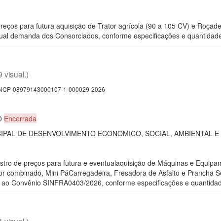
reços para futura aquisição de Trator agrícola (90 a 105 CV) e Roçade
l demanda dos Consorciados, conforme especificações e quantidades 
9 visual.)
CP-08979143000107-1-000029-2026
00
Encerrada
IPAL DE DESENVOLVIMENTO ECONOMICO, SOCIAL, AMBIENTAL E
stro de preços para futura e eventualaquisição de Máquinas e Equip
r combinado, Mini PáCarregadeira, Fresadora de Asfalto e Prancha S
 ao Convênio SINFRA0403/2026, conforme especificações e quantidades
4 visual.)