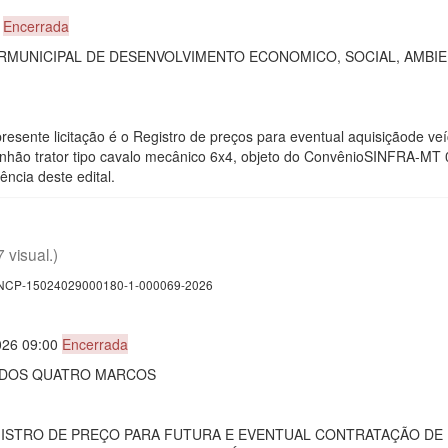
0
Encerrada
MUNICIPAL DE DESENVOLVIMENTO ECONOMICO, SOCIAL, AMBIE
presente licitação é o Registro de preços para eventual aquisiçãode v
hão trator tipo cavalo mecânico 6x4, objeto do ConvênioSINFRA-MT 0
ncia deste edital.
7 visual.)
CP-15024029000180-1-000069-2026
026 09:00
Encerrada
E DOS QUATRO MARCOS
EGISTRO DE PREÇO PARA FUTURA E EVENTUAL CONTRATAÇÃO DE