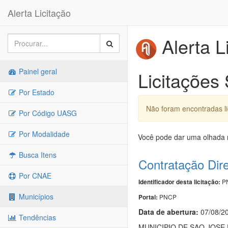
Alerta Licitação
Alerta L
Painel geral
Licitações
Por Estado
Não foram encontradas l
Por Código UASG
Por Modalidade
Você pode dar uma olhada n
Busca Itens
Contratação Dir
Por CNAE
PN
Identificador desta licitação:
Municípios
PNCP
Portal:
Data de abert
u
ra:
07/08/2
Tendências
MUNICIPIO DE SAO JOS