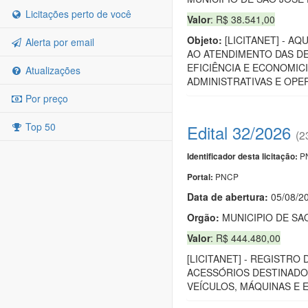
Licitações perto de você
Valor
: R$ 38.541,00
Objeto:
[LICITANET] - A
Alerta por email
AO ATENDIMENTO DAS DE
EFICIÊNCIA E ECONOMIC
Atualizações
ADMINISTRATIVAS E OPE
Por preço
Top 50
Edital 32/2026
(2
PN
Identificador desta licitação:
PNCP
Portal:
Data de abert
u
ra:
05/08/2
Orgão:
MUNICIPIO DE S
Valor
: R$ 444.480,00
[LICITANET] - REGISTR
ACESSÓRIOS DESTINADO
VEÍCULOS, MÁQUINAS E 