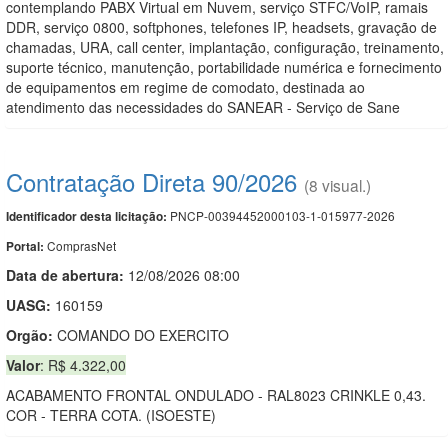
contemplando PABX Virtual em Nuvem, serviço STFC/VoIP, ramais
DDR, serviço 0800, softphones, telefones IP, headsets, gravação de
chamadas, URA, call center, implantação, configuração, treinamento,
suporte técnico, manutenção, portabilidade numérica e fornecimento
de equipamentos em regime de comodato, destinada ao
atendimento das necessidades do SANEAR - Serviço de Sane
Contratação Direta 90/2026
(8 visual.)
PNCP-00394452000103-1-015977-2026
Identificador desta licitação:
ComprasNet
Portal:
Data de abert
u
ra:
12/08/2026 08:00
UASG:
160159
Orgão:
COMANDO DO EXERCITO
Valor
: R$ 4.322,00
ACABAMENTO FRONTAL ONDULADO - RAL8023 CRINKLE 0,43.
COR - TERRA COTA. (ISOESTE)