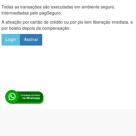
Todas as transações são executadas em ambiente seguro,
intermediadas pelo pagSeguro.
A ativação por cartão de crédito ou por pix tem liberação imediata, e
por boleto depois da compensação.
Login
Assinar
Alerta Licitação |
Política de privacidade
|
Quem somos
|
Para
desenvolvedores
|
API de Licitações
|
Cadastre-se
Rua dos Pinheiros, 136. SL 01. Maringá-PR. Email: