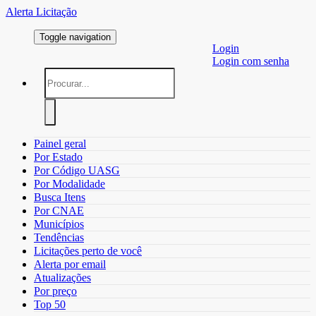
Alerta Licitação
Toggle navigation
Login
Login com senha
Painel geral
Por Estado
Por Código UASG
Por Modalidade
Busca Itens
Por CNAE
Municípios
Tendências
Licitações perto de você
Alerta por email
Atualizações
Por preço
Top 50