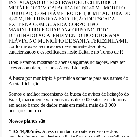
INSTALAÇÃO DE RESERVATÓRIO CILÍNDRICO
METÁLICO COM CAPACIDADE DE 40 M³, MODELO
TUBULAR, COM DIÂMETRO DE 3,30 M E ALTURA DE
4,80 M, INCLUINDO A EXECUÇÃO DE ESCADA
EXTERNA COM GUARDA-CORPO TIPO
MARINHEIRO E GUARDA-CORPO NO TETO,
DESTINADO AO ATENDIMENTO DO SETOR ANA
FLÁVIA, NO MUNICÍPIO DE SANTA TEREZINHA/MT,
conforme as especificações devidamente descritos,
caracterizados e especificados neste Edital e no Termo de R
Obs:
Estamos mostrando apenas algumas licitações. Para ter
acesso completo, assine o Alerta Licitação.
A busca por município é permitida somente para assinantes do
Alerta Licitação.
Somos o melhor mecanismo de busca de avisos de licitação do
Brasil, diariamente varremos mais de 5.000 sites, e incluímos
em nosso banco de dados mais em média mais de 3.000
licitações por dia.
Nossos planos são:
*
R$ 44,90/mês
: Acesso ilimitado ao site e envio de dois
emails diários com alertas de licitações, no cartão de crédito ou