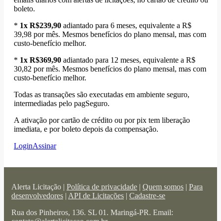
boleto.
*
1x R$239,90
adiantado para 6 meses, equivalente a R$
39,98 por mês. Mesmos benefícios do plano mensal, mas com
custo-benefício melhor.
*
1x R$369,90
adiantado para 12 meses, equivalente a R$
30,82 por mês. Mesmos benefícios do plano mensal, mas com
custo-benefício melhor.
Todas as transações são executadas em ambiente seguro,
intermediadas pelo pagSeguro.
A ativação por cartão de crédito ou por pix tem liberação
imediata, e por boleto depois da compensação.
Login
Assinar
Alerta Licitação |
Política de privacidade
|
Quem somos
|
Para
desenvolvedores
|
API de Licitações
|
Cadastre-se
Rua dos Pinheiros, 136. SL 01. Maringá-PR. Email: