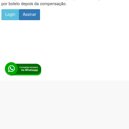
por boleto depois da compensação.
Login
Assinar
Alerta Licitação |
Política de privacidade
|
Quem somos
|
Para
desenvolvedores
|
API de Licitações
|
Cadastre-se
Rua dos Pinheiros, 136. SL 01. Maringá-PR. Email:
contato@alertalicitacao.com.br
Boina Azul Sistemas Ltda. CNPJ 33.839.112/0001-90 | WhatsApp
(44) 98832-0450