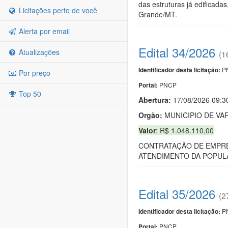
das estruturas já edificad
Licitações perto de você
Grande/MT.
Alerta por email
Edital 34/2026
Atualizações
(1
PN
Identificador desta licitação:
Por preço
PNCP
Portal:
Top 50
Abertura:
17/08/2026 09:3
Orgão:
MUNICIPIO DE VA
Valor
: R$ 1.048.110,00
CONTRATAÇÃO DE EMPRE
ATENDIMENTO DA POPUL
Edital 35/2026
(2
PN
Identificador desta licitação:
PNCP
Portal: