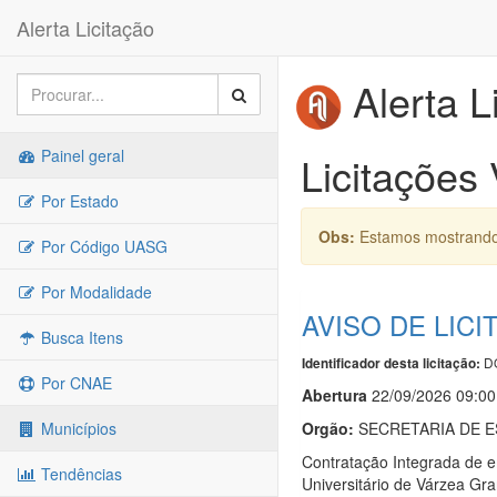
Alerta Licitação
Alerta L
Painel geral
Licitações
Por Estado
Obs:
Estamos mostrando 
Por Código UASG
Por Modalidade
AVISO DE LICI
Busca Itens
DO
Identificador desta licitação:
Por CNAE
Abert
u
ra
22/09/2026 09:00
Orgão:
SECRETARIA DE E
Municípios
Contratação Integrada de 
Tendências
Universitário de Várzea G