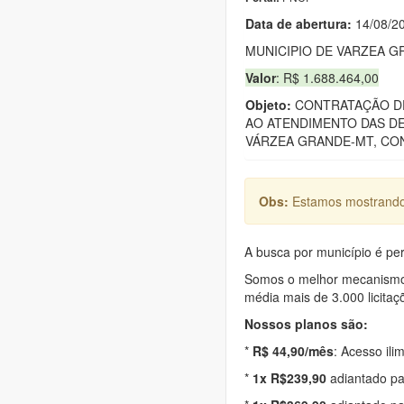
Data de abert
u
ra:
14/08/2
MUNICIPIO DE VARZEA 
Valor
: R$ 1.688.464,00
Objeto:
CONTRATAÇÃO DE
AO ATENDIMENTO DAS DE
VÁRZEA GRANDE-MT, CON
Obs:
Estamos mostrando 
A busca por município é per
Somos o melhor mecanismo d
média mais de 3.000 licitaç
Nossos planos são:
*
R$ 44,90/mês
: Acesso ili
*
1x R$239,90
adiantado pa