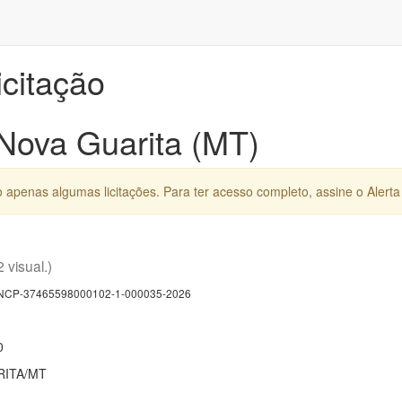
icitação
 Nova Guarita (MT)
apenas algumas licitações. Para ter acesso completo, assine o Alerta 
2 visual.)
CP-37465598000102-1-000035-2026
0
RITA/MT