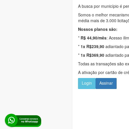
A busca por município é per
Somos o melhor mecanismo d
média mais de 3.000 licitaç
Nossos planos são:
*
R$ 44,90/mês
: Acesso ili
*
1x R$239,90
adiantado pa
*
1x R$369,90
adiantado pa
Todas as transações são e
A ativação por cartão de cr
Login
Assinar