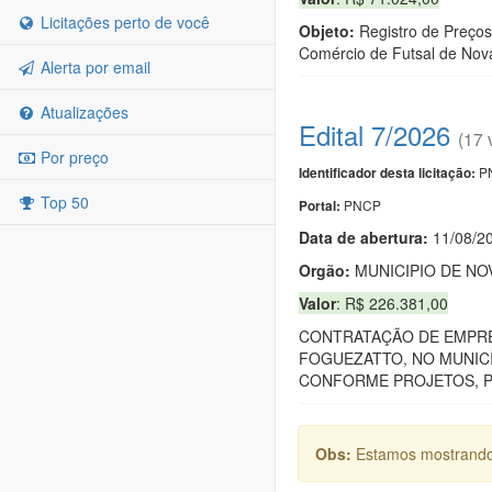
Licitações perto de você
Objeto:
Registro de Preços 
Comércio de Futsal de Nov
Alerta por email
Atualizações
Edital 7/2026
(17 
Por preço
PN
Identificador desta licitação:
Top 50
PNCP
Portal:
Data de abert
u
ra:
11/08/2
Orgão:
MUNICIPIO DE NO
Valor
: R$ 226.381,00
CONTRATAÇÃO DE EMPRE
FOGUEZATTO, NO MUNICÍ
CONFORME PROJETOS, P
Obs:
Estamos mostrando 