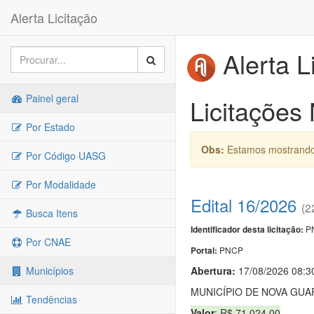
Alerta Licitação
Alerta L
Painel geral
Licitações
Por Estado
Obs:
Estamos mostrando 
Por Código UASG
Por Modalidade
Edital 16/2026
(2
Busca Itens
PN
Identificador desta licitação:
Por CNAE
PNCP
Portal:
Abertura:
17/08/2026 08:3
Municípios
MUNICÍPIO DE NOVA GUA
Tendências
Valor
: R$ 71.024,00