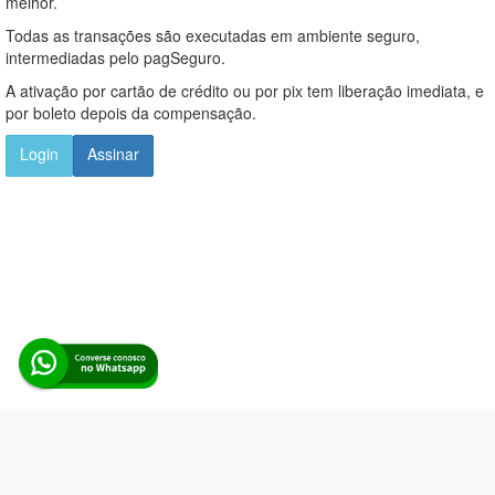
melhor.
Todas as transações são executadas em ambiente seguro,
intermediadas pelo pagSeguro.
A ativação por cartão de crédito ou por pix tem liberação imediata, e
por boleto depois da compensação.
Login
Assinar
Alerta Licitação |
Política de privacidade
|
Quem somos
|
Para
desenvolvedores
|
API de Licitações
|
Cadastre-se
Rua dos Pinheiros, 136. SL 01. Maringá-PR. Email: