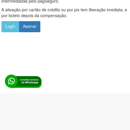
intermediadas pelo pagSeguro.
A ativação por cartão de crédito ou por pix tem liberação imediata, e
por boleto depois da compensação.
Login
Assinar
Alerta Licitação |
Política de privacidade
|
Quem somos
|
Para
desenvolvedores
|
API de Licitações
|
Cadastre-se
Rua dos Pinheiros, 136. SL 01. Maringá-PR. Email:
contato@alertalicitacao.com.br
Boina Azul Sistemas Ltda. CNPJ 33.839.112/0001-90 | WhatsApp