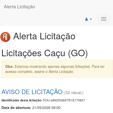
Alerta Licitação
Toggl
navig
Alerta Licitação
Licitações Caçu (GO)
Obs:
Estamos mostrando apenas algumas licitações. Para ter
acesso completo, assine o Alerta Licitação.
AVISO DE LICITAÇÃO
(32 visual.)
DOU-a96200db97f516170837
Identificador desta licitação:
Data de abert
u
ra:
21/09/2026 09:00