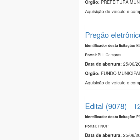
Orgão:
PREFEITURA MUNI
Aquisição de veículo e comp
Pregão eletrôni
BL
Identificador desta licitação:
BLL Compras
Portal:
Data de abert
u
ra:
25/06/2
Orgão:
FUNDO MUNICIPAL
Aquisição de veículo e com
Edital (9078) | 
PN
Identificador desta licitação:
PNCP
Portal:
Data de abert
u
ra:
25/06/2