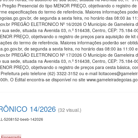
e Pregão Presencial do tipo MENOR PREÇO, objetivando o registro de 
rme especificações do termo de referência. Maiores informações poderã
goias.go.gov.br, de segunda a sexta feira, no horário das 08:00 às 11:
ov.br PREGÃO ELETRONICO Nº 16/2026 O Município de Gameleira de Go
de sua sede, situada na Avenida 03, n.º 516438, Centro, CEP: 75.184-
MENOR PREÇO, objetivando o registro de preços para aquisição de kit d
ações do termo de referência. Maiores informações poderão ser obtidas
.go.gov.br, de segunda a sexta feira, no horário das 08:00 às 11:00 e 
ov.br PREGÃO ELETRONICO Nº 17/2026 O Município de Gameleira de Go
de sua sede, situada na Avenida 03, n.º 516438, Centro, CEP: 75.184-
MENOR PREÇO, objetivando o registro de preços para cesta básica, co
 Prefeitura pelo telefone (62) 3322-3152 ou e-mail licitacoes@gameleir
00h. O Edital encontra-se disponível no site www.gameleiradegoias.go
ÔNICO 14/2026
(32 visual.)
L-5208152-beeb-142026
0
Encerrada