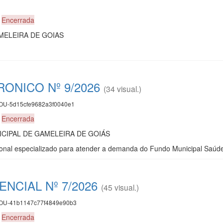
0
Encerrada
MELEIRA DE GOIAS
ONICO Nº 9/2026
(34 visual.)
U-5d15cfe9682a3f0040e1
0
Encerrada
CIPAL DE GAMELEIRA DE GOIÁS
onal especializado para atender a demanda do Fundo Municipal Saúde
NCIAL Nº 7/2026
(45 visual.)
U-41b1147c77f4849e90b3
0
Encerrada