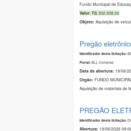
Fundo Municipal de Educa
Valor
: R$ 302.508,00
Objeto:
Aquisição de veícu
Pregão eletrôni
BL
Identificador desta licitação:
BLL Compras
Portal:
Data de abert
u
ra:
19/06/2
Orgão:
FUNDO MUNICIPAL
Aquisição de materiais de l
PREGÃO ELETR
DO
Identificador desta licitação:
Abertura:
19/06/2026 09: