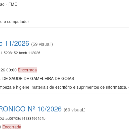
ção - FME
lo e computador
co 11/2026
(59 visual.)
L-5208152-beeb-112026
026 09:00
Encerrada
 DE SAUDE DE GAMELEIRA DE GOIAS
impeza e higiene, materiais de escritório e suprimentos de informática
ONICO Nº 10/2026
(60 visual.)
U-ac06708d14183496454b
00
Encerrada