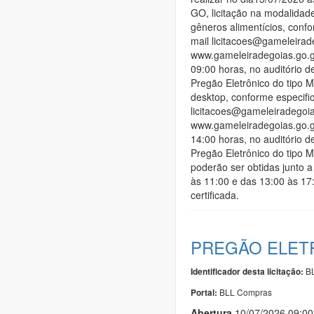
GO, licitação na modalidad
gêneros alimentícios, confo
mail licitacoes@gameleirade
www.gameleiradegoias.go.g
09:00 horas, no auditório 
Pregão Eletrônico do tipo 
desktop, conforme especific
licitacoes@gameleiradegoias
www.gameleiradegoias.go.g
14:00 horas, no auditório 
Pregão Eletrônico do tipo 
poderão ser obtidas junto a
às 11:00 e das 13:00 às 17:
certificada.
PREGÃO ELETR
BL
Identificador desta licitação:
BLL Compras
Portal:
Abert
u
ra
10/07/2026 09:0