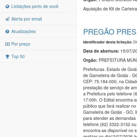
Licitações perto de você
Aquisição de Kit de Carteir
Alerta por email
PREGÃO PRESE
Atualizações
DO
Identificador desta licitação:
Por preço
Data de abert
u
ra:
15/07/2
Top 50
Orgão:
PREFEITURA MUNI
Prefeituras. Estado de 
de Gameleira de Goiás - GO,
CEP: 75.184-000, na Cidad
prestação de serviço de am
a Prefeitura pelo telefone 
17:00h. O Edital encontra
público que fará realizar n
Gameleira de Goiás - GO, l
para atender as demandas d
telefone (62) 3322-3152 ou 
encontra-se disponível no
realizar no dia13/07/2026 