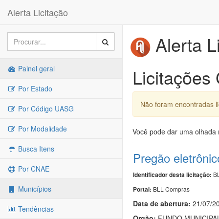
Alerta Licitação
Alerta L
Painel geral
Licitações
Por Estado
Não foram encontradas li
Por Código UASG
Por Modalidade
Você pode dar uma olhada n
Busca Itens
Pregão eletrôni
Por CNAE
BL
Identificador desta licitação:
Municípios
BLL Compras
Portal:
Data de abert
u
ra:
21/07/2
Tendências
Orgão:
FUNDO MUNICIPAL