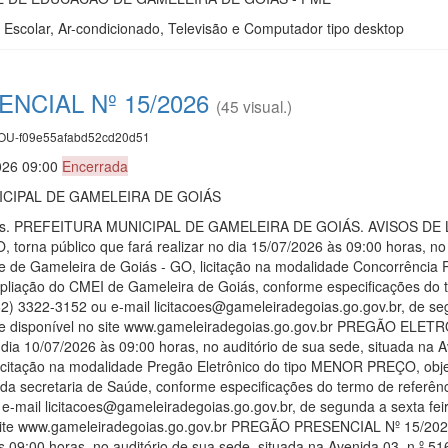
a Escolar, Ar-condicionado, Televisão e Computador tipo desktop
NCIAL Nº 15/2026
(45 visual.)
U-f09e55afabd52cd20d51
026 09:00
Encerrada
CIPAL DE GAMELEIRA DE GOIÁS
Goiás. PREFEITURA MUNICIPAL DE GAMELEIRA DE GOIÁS. AVISOS D
 torna público que fará realizar no dia 15/07/2026 às 09:00 horas, no
e de Gameleira de Goiás - GO, licitação na modalidade Concorrência
pliação do CMEI de Gameleira de Goiás, conforme especificações do t
(62) 3322-3152 ou e-mail licitacoes@gameleiradegoias.go.gov.br, de se
-se disponível no site www.gameleiradegoias.go.gov.br PREGÃO ELETR
o dia 10/07/2026 às 09:00 horas, no auditório de sua sede, situada na
icitação na modalidade Pregão Eletrônico do tipo MENOR PREÇO, objet
a secretaria de Saúde, conforme especificações do termo de referênci
e-mail licitacoes@gameleiradegoias.go.gov.br, de segunda a sexta feir
 site www.gameleiradegoias.go.gov.br PREGÃO PRESENCIAL Nº 15/2026 
às 09:00 horas, no auditório de sua sede, situada na Avenida 03, n.º 