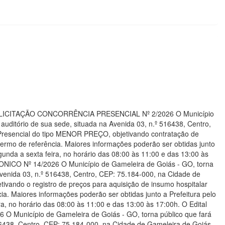
E LICITAÇÃO CONCORRÊNCIA PRESENCIAL Nº 2/2026 O Município
 auditório de sua sede, situada na Avenida 03, n.º 516438, Centro,
 Presencial do tipo MENOR PREÇO, objetivando contratação de
ermo de referência. Maiores informações poderão ser obtidas junto
gunda a sexta feira, no horário das 08:00 às 11:00 e das 13:00 às
ONICO Nº 14/2026 O Município de Gameleira de Goiás - GO, torna
 Avenida 03, n.º 516438, Centro, CEP: 75.184-000, na Cidade de
ivando o registro de preços para aquisição de insumo hospitalar
a. Maiores informações poderão ser obtidas junto a Prefeitura pelo
a, no horário das 08:00 às 11:00 e das 13:00 às 17:00h. O Edital
O Município de Gameleira de Goiás - GO, torna público que fará
516438, Centro, CEP: 75.184-000, na Cidade de Gameleira de Goiás -