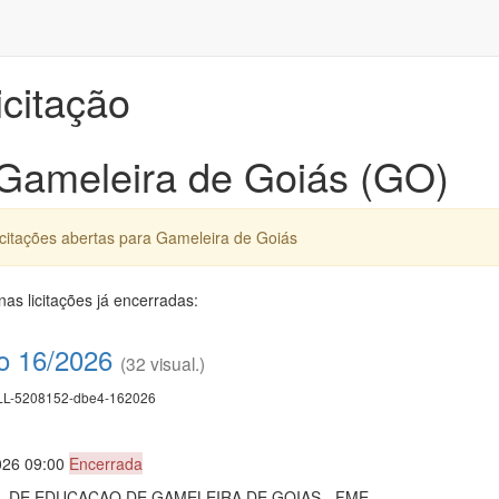
icitação
 Gameleira de Goiás (GO)
citações abertas para Gameleira de Goiás
as licitações já encerradas:
co 16/2026
(32 visual.)
L-5208152-dbe4-162026
026 09:00
Encerrada
 DE EDUCACAO DE GAMELEIRA DE GOIAS - FME