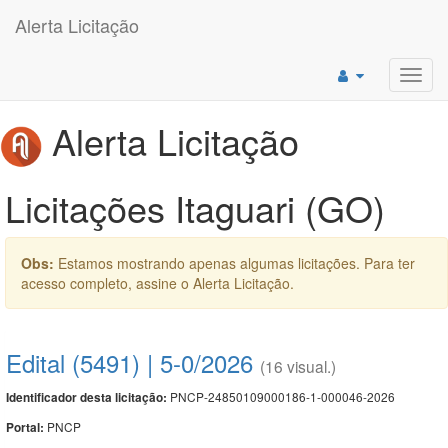
Alerta Licitação
Toggl
navig
Alerta Licitação
Licitações Itaguari (GO)
Obs:
Estamos mostrando apenas algumas licitações. Para ter
acesso completo, assine o Alerta Licitação.
Edital (5491) | 5-0/2026
(16 visual.)
PNCP-24850109000186-1-000046-2026
Identificador desta licitação:
PNCP
Portal: