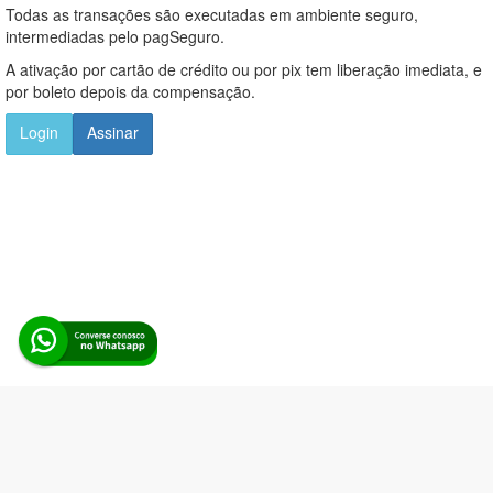
Todas as transações são executadas em ambiente seguro,
intermediadas pelo pagSeguro.
A ativação por cartão de crédito ou por pix tem liberação imediata, e
por boleto depois da compensação.
Login
Assinar
Alerta Licitação |
Política de privacidade
|
Quem somos
|
Para
desenvolvedores
|
API de Licitações
|
Cadastre-se
Rua dos Pinheiros, 136. SL 01. Maringá-PR. Email:
contato@alertalicitacao.com.br