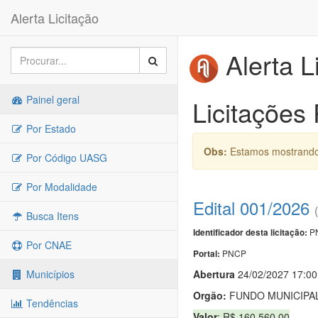
Alerta Licitação
Alerta L
Painel geral
Licitações
Por Estado
Obs:
Estamos mostrando 
Por Código UASG
Por Modalidade
Edital 001/2026
Busca Itens
PN
Identificador desta licitação:
Por CNAE
PNCP
Portal:
Abert
u
ra
24/02/2027 17:00
Municípios
Orgão:
FUNDO MUNICIPAL
Tendências
Valor
: R$ 160.560,00