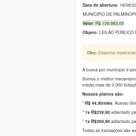
Data de abert
u
ra:
18/08/2
MUNICIPIO DE PALMINOP
Valor
: R$ 139.983,00
Objeto:
LEILÃO PÚBLICO 
Obs:
Estamos mostrando 
A busca por município é per
Somos o melhor mecanismo d
média mais de 3.000 licitaç
Nossos planos são:
*
R$ 44,90/mês
: Acesso ili
*
1x R$239,90
adiantado pa
*
1x R$369,90
adiantado pa
Todas as transações são e