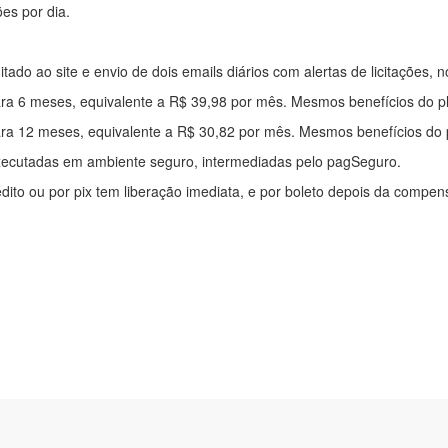
ões por dia.
mitado ao site e envio de dois emails diários com alertas de licitações, n
ra 6 meses, equivalente a R$ 39,98 por mês. Mesmos benefícios do p
ra 12 meses, equivalente a R$ 30,82 por mês. Mesmos benefícios do 
xecutadas em ambiente seguro, intermediadas pelo pagSeguro.
édito ou por pix tem liberação imediata, e por boleto depois da compe
ítica de privacidade
|
Quem somos
|
Para desenvolvedores
|
API de Lic