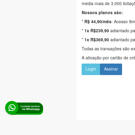
média mais de 3.000 licitaç
Nossos planos são:
*
R$ 44,90/mês
: Acesso ili
*
1x R$239,90
adiantado pa
*
1x R$369,90
adiantado pa
Todas as transações são e
A ativação por cartão de cr
Login
Assinar
Alerta Licitação |
Pol