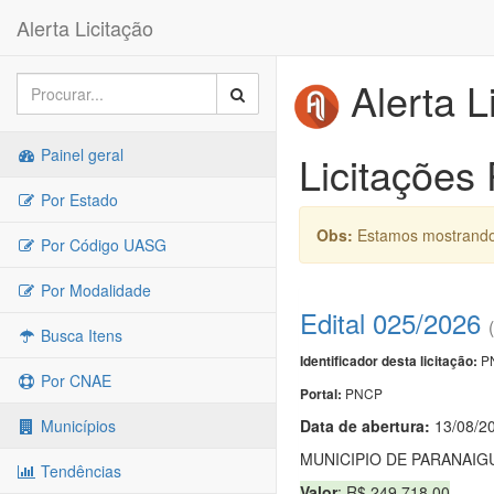
Alerta Licitação
Alerta L
Painel geral
Licitações
Por Estado
Obs:
Estamos mostrando 
Por Código UASG
Por Modalidade
Edital 025/2026
Busca Itens
PN
Identificador desta licitação:
Por CNAE
PNCP
Portal:
Data de abert
u
ra:
13/08/2
Municípios
MUNICIPIO DE PARANAIG
Tendências
Valor
: R$ 249.718,00