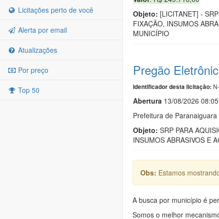
Licitações perto de você
Objeto:
[LICITANET] - S
FIXAÇÃO, INSUMOS ABR
Alerta por email
MUNICÍPIO
Atualizações
Pregão Eletrôni
Por preço
N-
Identificador desta licitação:
Top 50
Abert
u
ra
13/08/2026 08:05
Prefeitura de Paranaigu
Objeto:
SRP PARA AQUISI
INSUMOS ABRASIVOS E 
Obs:
Estamos mostrando 
A busca por município é per
Somos o melhor mecanismo d