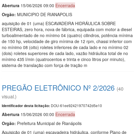
Abert
u
ra
15/06/2026 09:00
Encerrada
Orgão:
MUNICIPIO DE RIANAPOLIS
aquisição de 01 (uma) ESCAVADEIRA HIDRÁULICA SOBRE
ESTEIRAS, zero hora, nova de fábrica, equipada com motor a diesel
turboalimentado de no mínimo 04 (quatro) cilindros, potência mínima
de 150 hp, velocidade de giro mínima de 12 rpm, chassi inferior com
no mínimo 08 (oito) roletes inferiores de cada lado e no mínimo 02
(dois) roletes superiores de cada lado, vazão hidráulica total de no
mínimo 435 l/min (quatrocentos e trinta e cinco litros por minuto),
sistema de translação com força de tração m
PREGÃO ELETRÔNICO Nº 2/2026
(40
visual.)
DOU-61ee92421970742d5e10
Identificador desta licitação:
Abert
u
ra
15/06/2026 00:00
Encerrada
Orgão:
Prefeitura Municipal de Rianápolis
Aquisição de 01 (uma) escavadeira hidráulica, conforme Plano de