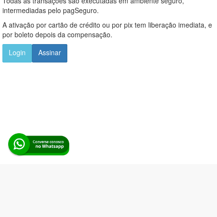
Todas as transações são executadas em ambiente seguro,
intermediadas pelo pagSeguro.
A ativação por cartão de crédito ou por pix tem liberação imediata, e
por boleto depois da compensação.
Login
Assinar
Alerta Licitação |
Política de privacidade
|
Quem somos
|
Para
desenvolvedores
|
API de Licitações
|
Cadastre-se
Rua dos Pinheiros, 136. SL 01. Maringá-PR. Email:
contato@alertalicitacao.com.br