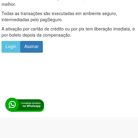
melhor.
Todas as transações são executadas em ambiente seguro,
intermediadas pelo pagSeguro.
A ativação por cartão de crédito ou por pix tem liberação imediata, e
por boleto depois da compensação.
Login
Assinar
Alerta Licitação |
Política de privacidade
|
Quem somos
|
Para
desenvolvedores
|
API de Licitações
|
Cadastre-se