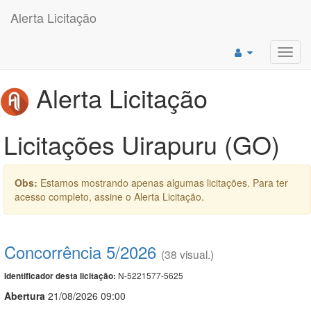
Alerta Licitação
Toggl
navig
Alerta Licitação
Licitações Uirapuru (GO)
Obs:
Estamos mostrando apenas algumas licitações. Para ter
acesso completo, assine o Alerta Licitação.
Concorrência 5/2026
(38 visual.)
N-5221577-5625
Identificador desta licitação:
Abert
u
ra
21/08/2026 09:00