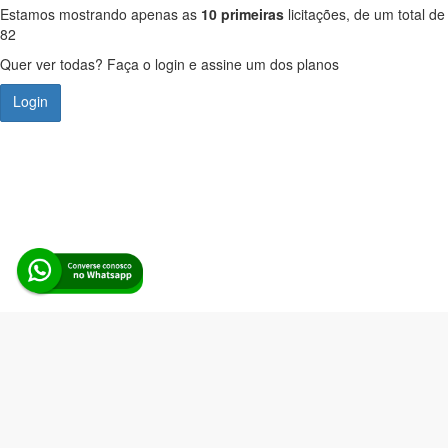
Estamos mostrando apenas as
10 primeiras
licitações, de um total de
82
Quer ver todas? Faça o login e assine um dos planos
Login
Alerta Licitação |
Política de privacidade
|
Quem somos
|
Para
desenvolvedores
|
API de Licitações
|
Cadastre-se
Rua dos Pinheiros, 136. SL 01. Maringá-PR. Email:
contato@alertalicitacao.com.br
Boina Azul Sistemas Ltda. CNPJ 33.839.112/0001-90 | WhatsApp