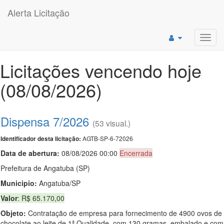
Alerta Licitação
Toggl
navig
Licitações vencendo hoje
(08/08/2026)
Dispensa 7/2026
(53 visual.)
AGTB-SP-6-72026
Identificador desta licitação:
Data de abert
u
ra:
08/08/2026 00:00
Encerrada
Prefeitura de Angatuba (SP)
Municipio:
Angatuba/SP
Valor
: R$ 65.170,00
Objeto:
Contratação de empresa para fornecimento de 4900 ovos de
chocolate ao leite de 1ª Qualidade, com 130 gramas, embalado e com