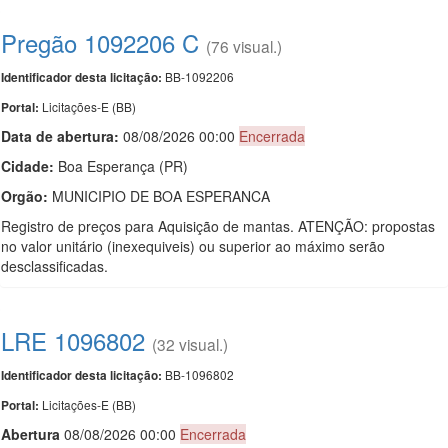
Pregão 1092206 C
(76 visual.)
BB-1092206
Identificador desta licitação:
Licitações-E (BB)
Portal:
Data de abert
u
ra:
08/08/2026 00:00
Encerrada
Cidade:
Boa Esperança (PR)
Orgão:
MUNICIPIO DE BOA ESPERANCA
Registro de preços para Aquisição de mantas. ATENÇÃO: propostas
no valor unitário (inexequiveis) ou superior ao máximo serão
desclassificadas.
LRE 1096802
(32 visual.)
BB-1096802
Identificador desta licitação:
Licitações-E (BB)
Portal:
Abert
u
ra
08/08/2026 00:00
Encerrada