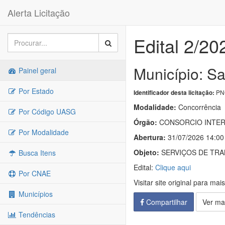
Alerta Licitação
Edital 2/20
Município: S
Painel geral
Por Estado
PNC
Identificador desta licitação:
Modalidade:
Concorrência
Por Código UASG
Órgão:
CONSORCIO INTERM
Por Modalidade
Abertura:
31/07/2026 14:00
Objeto:
SERVIÇOS DE TRA
Busca Itens
Edital:
Clique aqui
Por CNAE
Visitar site original para mai
Municípios
Compartilhar
Ver ma
Tendências