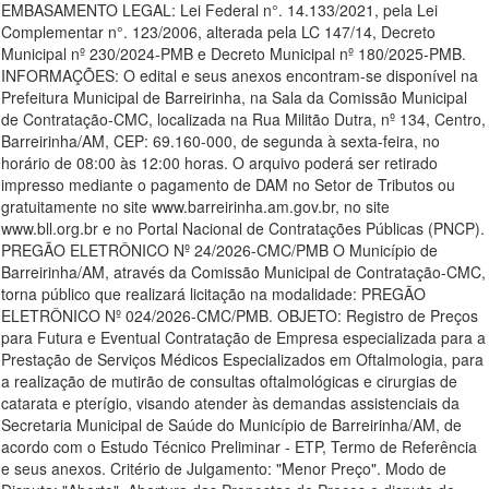
EMBASAMENTO LEGAL: Lei Federal n°. 14.133/2021, pela Lei
Complementar n°. 123/2006, alterada pela LC 147/14, Decreto
Municipal nº 230/2024-PMB e Decreto Municipal nº 180/2025-PMB.
INFORMAÇÕES: O edital e seus anexos encontram-se disponível na
Prefeitura Municipal de Barreirinha, na Sala da Comissão Municipal
de Contratação-CMC, localizada na Rua Militão Dutra, nº 134, Centro,
Barreirinha/AM, CEP: 69.160-000, de segunda à sexta-feira, no
horário de 08:00 às 12:00 horas. O arquivo poderá ser retirado
impresso mediante o pagamento de DAM no Setor de Tributos ou
gratuitamente no site www.barreirinha.am.gov.br, no site
www.bll.org.br e no Portal Nacional de Contratações Públicas (PNCP).
PREGÃO ELETRÔNICO Nº 24/2026-CMC/PMB O Município de
Barreirinha/AM, através da Comissão Municipal de Contratação-CMC,
torna público que realizará licitação na modalidade: PREGÃO
ELETRÔNICO Nº 024/2026-CMC/PMB. OBJETO: Registro de Preços
para Futura e Eventual Contratação de Empresa especializada para a
Prestação de Serviços Médicos Especializados em Oftalmologia, para
a realização de mutirão de consultas oftalmológicas e cirurgias de
catarata e pterígio, visando atender às demandas assistenciais da
Secretaria Municipal de Saúde do Município de Barreirinha/AM, de
acordo com o Estudo Técnico Preliminar - ETP, Termo de Referência
e seus anexos. Critério de Julgamento: "Menor Preço". Modo de