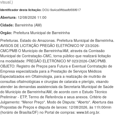
visual.)
DOU-9a4ca9ffdaafbf06f617
Identificador desta licitação:
Abertura:
12/08/2026 11:00
Cidade:
Barreirinha (AM)
Orgão:
Prefeitura Municipal de Barreirinha
Prefeituras. Estado do Amazonas. Prefeitura Municipal de Barreirinha.
AVISOS DE LICITAÇÃO PREGÃO ELETRÔNICO Nº 23/2026-
CMC/PMB O Município de Barreirinha/AM, através da Comissão
Municipal de Contratação-CMC, torna público que realizará licitação
na modalidade: PREGÃO ELETRÔNICO Nº 023/2026-CMC/PMB.
OBJETO: Registro de Preços para Futura e Eventual Contratação de
Empresa especializada para a Prestação de Serviços Médicos
Especializados em Oftalmologia, para a realização de mutirão de
consultas oftalmológicas e cirurgias de catarata e pterígio, visando
atender às demandas assistenciais da Secretaria Municipal de Saúde
do Município de Barreirinha/AM, de acordo com o Estudo Técnico
Preliminar - ETP, Termo de Referência e seus anexos. Critério de
Julgamento: "Menor Preço". Modo de Disputa: "Aberto". Abertura das
Propostas de Preços e disputa de lances: 12/08/2026, às 11h:00min
(horário de Brasília/DF) no Portal de compras: www.bll.org.br.