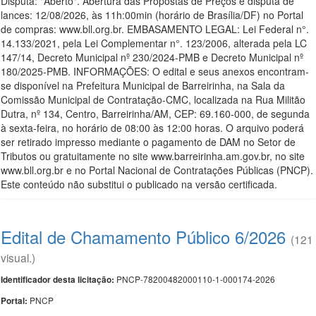
Disputa: "Aberto". Abertura das Propostas de Preços e disputa de
lances: 12/08/2026, às 11h:00min (horário de Brasília/DF) no Portal
de compras: www.bll.org.br. EMBASAMENTO LEGAL: Lei Federal n°.
14.133/2021, pela Lei Complementar n°. 123/2006, alterada pela LC
147/14, Decreto Municipal nº 230/2024-PMB e Decreto Municipal nº
180/2025-PMB. INFORMAÇÕES: O edital e seus anexos encontram-
se disponível na Prefeitura Municipal de Barreirinha, na Sala da
Comissão Municipal de Contratação-CMC, localizada na Rua Militão
Dutra, nº 134, Centro, Barreirinha/AM, CEP: 69.160-000, de segunda
à sexta-feira, no horário de 08:00 às 12:00 horas. O arquivo poderá
ser retirado impresso mediante o pagamento de DAM no Setor de
Tributos ou gratuitamente no site www.barreirinha.am.gov.br, no site
www.bll.org.br e no Portal Nacional de Contratações Públicas (PNCP).
Este conteúdo não substitui o publicado na versão certificada.
Edital de Chamamento Público 6/2026
(121
visual.)
PNCP-78200482000110-1-000174-2026
Identificador desta licitação:
PNCP
Portal: