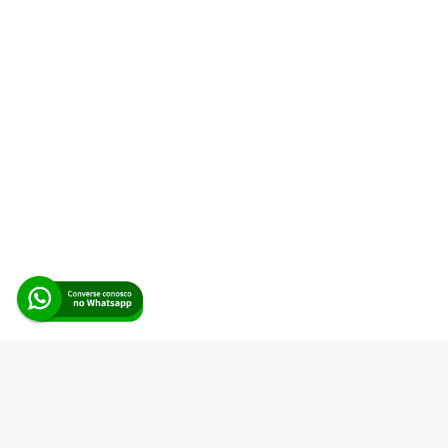
Alerta Licitação |
Política de privacidade
|
Quem somos
|
Para
desenvolvedores
|
API de Licitações
|
Cadastre-se
Rua dos Pinheiros, 136. SL 01. Maringá-PR. Email:
contato@alertalicitacao.com.br