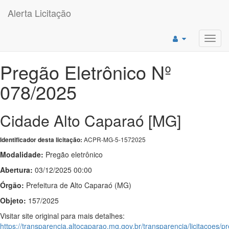
Alerta Licitação
Toggl
navig
Pregão Eletrônico Nº
078/2025
Cidade Alto Caparaó [MG]
ACPR-MG-5-1572025
Identificador desta licitação:
Modalidade:
Pregão eletrônico
Abertura:
03/12/2025 00:00
Órgão:
Prefeitura de Alto Caparaó (MG)
Objeto:
157/2025
Visitar site original para mais detalhes:
https://transparencia.altocaparao.mg.gov.br/transparencia/licitacoes/p