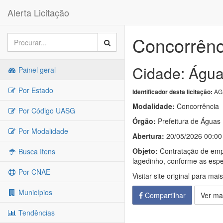
Alerta Licitação
Concorrênc
Cidade: Águ
Painel geral
Por Estado
AG
Identificador desta licitação:
Modalidade:
Concorrência
Por Código UASG
Órgão:
Prefeitura de Água
Por Modalidade
Abertura:
20/05/2026 00:00
Objeto:
Contratação de empr
Busca Itens
lagedinho, conforme as espec
Por CNAE
Visitar site original para mai
Municípios
Compartilhar
Ver ma
Tendências