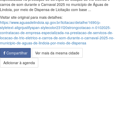
carros de som durante o Carnaval 2025 no município de Águas de
Lindoia, por meio de Dispensa de Licitação com base ...
Visitar site original para mais detalhes:
https://www.aguasdelindoia.sp.gov.br/licitacao/detalhe/1690/p-
styletext-alignjustifyspan-stylecolor231f20strongcotacao-n-0102025-
contratacao-de-empresa-especializada-na-prestacao-de-servicos-de-
locacao-de-trio-eletrico-e-carros-de-som-durante-o-carnaval-2025-no-
municipio-de-aguas-de-lindoia-por-meio-de-dispensa
Compartilhar
Ver mais da mesma cidade
Adicionar à agenda