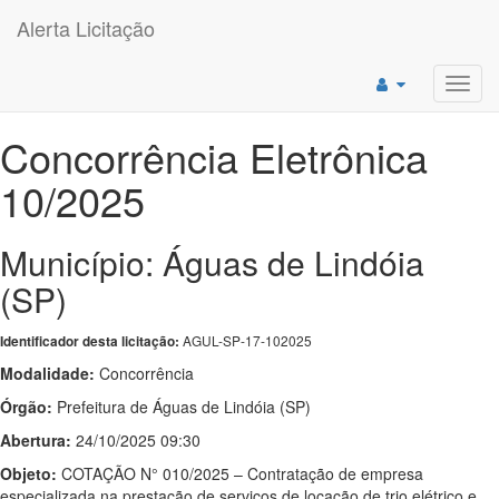
Alerta Licitação
Toggl
navig
Concorrência Eletrônica
10/2025
Município: Águas de Lindóia
(SP)
AGUL-SP-17-102025
Identificador desta licitação:
Modalidade:
Concorrência
Órgão:
Prefeitura de Águas de Lindóia (SP)
Abertura:
24/10/2025 09:30
Objeto:
COTAÇÃO N° 010/2025 – Contratação de empresa
especializada na prestação de serviços de locação de trio elétrico e