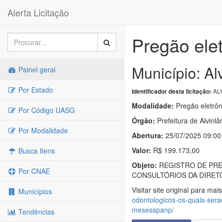
Alerta Licitação
Pregão ele
Município: Al
Painel geral
Por Estado
ALV
Identificador desta licitação:
Modalidade:
Pregão eletrôn
Por Código UASG
Órgão:
Prefeitura de Alvinlâ
Por Modalidade
Abertura:
25/07/2025 09:00
Valor:
R$ 199.173,00
Busca Itens
Objeto:
REGISTRO DE PRE
Por CNAE
CONSULTÓRIOS DA DIRETO
Visitar site original para mai
Municípios
odontologicos-os-quais-sera
mesesspanp/
Tendências