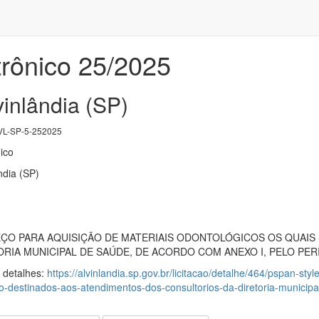
trônico 25/2025
vinlândia (SP)
L-SP-5-252025
ico
ndia (SP)
ÇO PARA AQUISIÇÃO DE MATERIAIS ODONTOLÓGICOS OS QUAIS
RIA MUNICIPAL DE SAÚDE, DE ACORDO COM ANEXO I, PELO PER
s detalhes:
https://alvinlandia.sp.gov.br/licitacao/detalhe/464/pspan-sty
o-destinados-aos-atendimentos-dos-consultorios-da-diretoria-municip