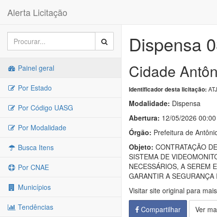
Alerta Licitação
Dispensa 
Cidade Antôn
Painel geral
Por Estado
ATJ
Identificador desta licitação:
Modalidade:
Dispensa
Por Código UASG
Abertura:
12/05/2026 00:00
Por Modalidade
Órgão:
Prefeitura de Antôni
Objeto:
CONTRATAÇÃO DE 
Busca Itens
SISTEMA DE VIDEOMONIT
NECESSÁRIOS, A SEREM E
Por CNAE
GARANTIR A SEGURANÇA P
Municípios
Visitar site original para mai
Tendências
Compartilhar
Ver ma