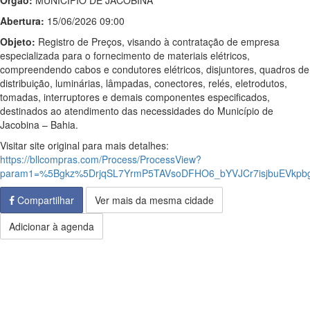
Órgão:
MUNICIPIO DE JACOBINA
Abertura:
15/06/2026 09:00
Objeto:
Registro de Preços, visando à contratação de empresa
especializada para o fornecimento de materiais elétricos,
compreendendo cabos e condutores elétricos, disjuntores, quadros de
distribuição, luminárias, lâmpadas, conectores, relés, eletrodutos,
tomadas, interruptores e demais componentes especificados,
destinados ao atendimento das necessidades do Município de
Jacobina – Bahia.
Visitar site original para mais detalhes:
https://bllcompras.com/Process/ProcessView?
param1=%5Bgkz%5DrjqSL7YrmP5TAVsoDFHO6_bYVJCr7isjbuEVkpb
Compartilhar
Ver mais da mesma cidade
Adicionar à agenda