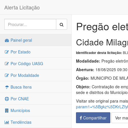
Alerta Licitação
Pregão ele
Cidade Milag
Painel geral
Por Estado
BLL
Identificador desta licitação:
Modalidade:
Pregão eletrôn
Por Código UASG
Abertura:
18/08/2025 09:30
Por Modalidade
Órgão:
MUNICIPIO DE MIL
Objeto:
Contratação de empr
Busca Itens
sede e distritos do Municípi
Por CNAE
Visitar site original para mai
param1=%5Bgkz%5DKrLZf
Municípios
Compartilhar
Ver ma
Tendências