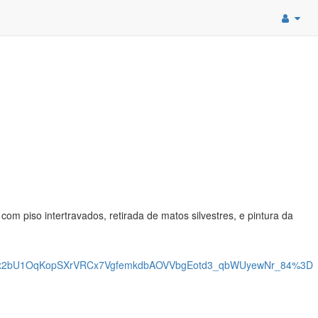
 piso intertravados, retirada de matos silvestres, e pintura da
x2bU1OqKopSXrVRCx7VgfemkdbAOVVbgEotd3_qbWUyewNr_84%3D