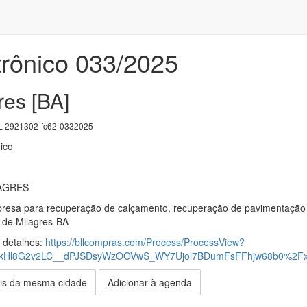
trônico 033/2025
res [BA]
-2921302-fc62-0332025
ico
AGRES
esa para recuperação de calçamento, recuperação de pavimentação com
o de Milagres-BA
s detalhes:
https://bllcompras.com/Process/ProcessView?
ykHl8G2v2LC__dPJSDsyWzOOVwS_WY7Ujol7BDumFsFFhjw68b0%2F
is da mesma cidade
Adicionar à agenda