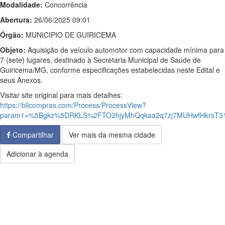
Modalidade:
Concorrência
Abertura:
26/06/2025 09:01
Órgão:
MUNICIPIO DE GUIRICEMA
Objeto:
Aquisição de veículo automotor com capacidade mínima para
7 (sete) lugares, destinado à Secretaria Municipal de Saúde de
Guiricema/MG, conforme especificações estabelecidas neste Edital e
seus Anexos.
Visitar site original para mais detalhes:
https://bllcompras.com/Process/ProcessView?
param1=%5Bgkz%5DRKLS%2FTO2hjyMhQqkaa2q7zj7MUHwfHkrsT31
Compartilhar
Ver mais da mesma cidade
Adicionar à agenda