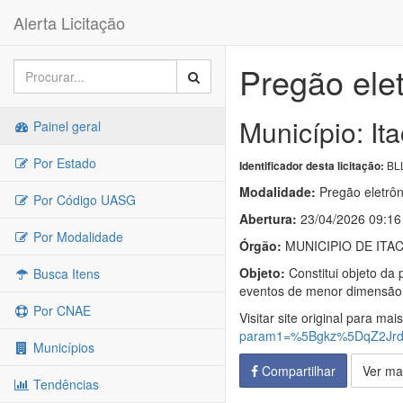
Alerta Licitação
Pregão ele
Município: It
Painel geral
Por Estado
BLL
Identificador desta licitação:
Modalidade:
Pregão eletrôn
Por Código UASG
Abertura:
23/04/2026 09:16
Por Modalidade
Órgão:
MUNICIPIO DE ITA
Objeto:
Constitui objeto da
Busca Itens
eventos de menor dimensão,
Por CNAE
Visitar site original para mai
param1=%5Bgkz%5DqZ2Jr
Municípios
Compartilhar
Ver ma
Tendências