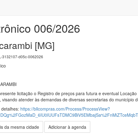
trônico 006/2026
acarambi [MG]
-3132107-d05c-0062026
ico
CARAMBI
 presente licitação o Registro de preços para futura e eventual Locaç
 visando atender às demandas de diversas secretarias do município 
s detalhes:
https://bllcompras.com/Process/ProcessView?
dDQg%2FGozMaD_6IU0IUUFsTDMC9BiV5EMbajSa%2FnMiZTceMqb
is da mesma cidade
Adicionar à agenda