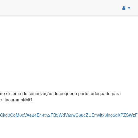
ão de sistema de sonorização de pequeno porte, adequado para
de Itacarambi/MG.
TCkd0CoM0cVAe24E44%2FB5WdVa9wC68cZUEmvltx3lno5dXPZSWz