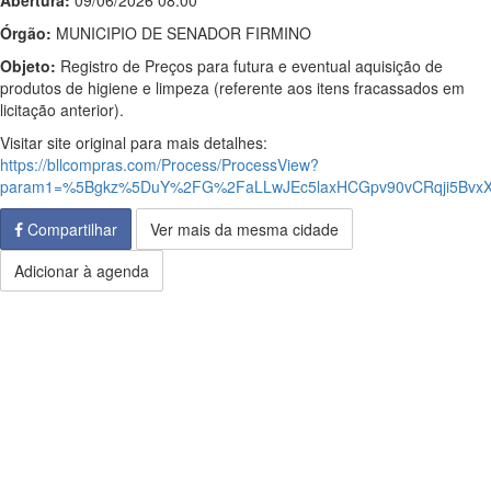
Abertura:
09/06/2026 08:00
Órgão:
MUNICIPIO DE SENADOR FIRMINO
Objeto:
Registro de Preços para futura e eventual aquisição de
produtos de higiene e limpeza (referente aos itens fracassados em
licitação anterior).
Visitar site original para mais detalhes:
https://bllcompras.com/Process/ProcessView?
param1=%5Bgkz%5DuY%2FG%2FaLLwJEc5laxHCGpv90vCRqji5BvxX
Compartilhar
Ver mais da mesma cidade
Adicionar à agenda