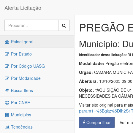
Alerta Licitação
PREGÃO E
Município: Du
Painel geral
Por Estado
BLL
Identificador desta licitação:
Modalidade:
Pregão eletrôn
Por Código UASG
Órgão:
CAMARA MUNICIPA
Por Modalidade
Abertura:
13/10/2025 09:00
Objeto:
“AQUISIÇÃO DE 01
Busca Itens
NECESSIDADES DA CÂMARA
Por CNAE
Visitar site original para mai
param1=%5Bgkz%5DIh2S1
Municípios
Compartilhar
Ver ma
Tendências