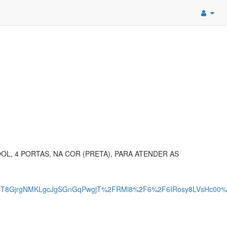
OL, 4 PORTAS, NA COR (PRETA), PARA ATENDER AS
bCT8GjrgNMKLgcJgSGnGqPwgjT%2FRMl8%2F6%2F6IRosy8LVsHc00