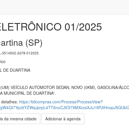
LETRÔNICO 01/2025
artina (SP)
-3514502-2d78-012025
ico
L DE DUARTINA
 (UM) VEÍCULO AUTOMOTOR SEDAN, NOVO (0KM), GASOLINA/ÁLCO
 MUNICIPAL DE DUARTINA”.
s detalhes:
https://bllcompras.com/Process/ProcessView?
TgW4QI7Ypz6YZWqJprpL4TT6nuCJtOl79MXcxsXJu19PJtHnopJ5QU
is da mesma cidade
Adicionar à agenda